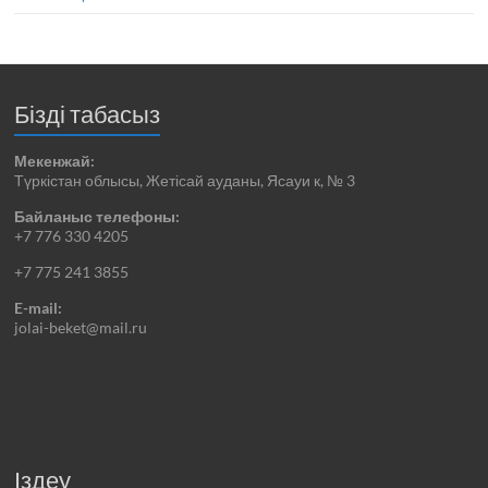
Бізді табасыз
Мекенжай:
Түркістан облысы, Жетісай ауданы, Ясауи к, № 3
Байланыс телефоны:
+7 776 330 4205
+7 775 241 3855
E-mail:
jolai-beket@mail.ru
Іздеу