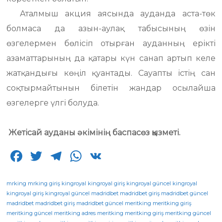
Аталмыш акция аясында ауданда аста-төк
болмаса да азын-аулақ табысының өзін
өзгелермен бөлісіп отырған ауданның ерікті
азаматтарының да қатары күн санап артып келе
жатқандығы көңіл қуантады. Сауапты істің сан
соқтырмайтынын білетін жандар осылайша
өзгелерге үлгі болуда.
Жетісай ауданы әкімінің баспасөз қызметі.
F
T
T
W
V
a
w
el
h
K
c
it
e
a
mrking
mrking giriş
kingroyal
kingroyal giriş
kingroyal güncel
kingroyal
kingroyal giriş
kingroyal güncel
madridbet
madridbet giriş
madridbet güncel
e
te
g
ts
madridbet
madridbet giriş
madridbet güncel
meritking
meritking giriş
meritking güncel
b
r
meritking adres
ra
A
meritking
meritking giriş
meritking güncel