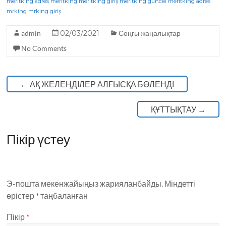
meritking adres
meritking
meritking giriş
meritking güncel
meritking adres
o
m
p
mrking
mrking giriş
o
p
admin
02/03/2021
Соңғы жаңалықтар
k
No Comments
←
АҚ ЖЕЛЕҢДІЛЕР АЛҒЫСҚА БӨЛЕНДІ
ҚҰТТЫҚТАУ
→
Пікір үстеу
Э-пошта мекенжайыңыз жарияланбайды.
Міндетті
өрістер
*
таңбаланған
Пікір
*