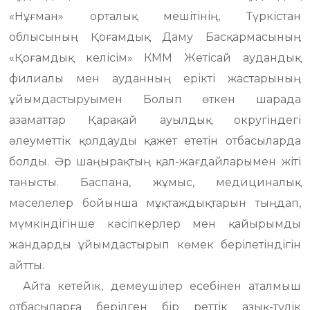
«Нұғман» орталық мешітінің, Түркістан
облысының Қоғамдық Даму Басқармасының
«Қоғамдық келісім» КММ Жетісай аудандық
филиалы мен ауданның ерікті жастарының
ұйымдастыруымен Болып өткен шарада
азаматтар Қарақай ауылдық округіндегі
әлеуметтік қолдауды қажет ететін отбасыларда
болды. Әр шаңырақтың қал-жағдайларымен жіті
танысты. Баспана, жұмыс, медициналық
мәселелер бойынша мұқтаждықтарын тыңдап,
мүмкіндігінше кәсіпкерлер мен қайырымды
жандарды ұйымдастырып көмек берілетіндігін
айтты.
Айта кетейік, демеушілер есебінен аталмыш
отбасыларға берілген бір реттік азық-түлік