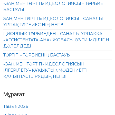
«ЗАҢ МЕН ТӘРТІП» ИДЕОЛОГИЯСЫ – ТӘРБИЕ
БАСТАУЫ
ЗАҢ МЕН ТӘРТІП» ИДЕОЛОГИЯСЫ – САНАЛЫ
ҰРПАҚ ТӘРБИЕСІНІҢ НЕГІЗІ
ЦИФРЛЫҚ ТӘРБИЕДЕН – САНАЛЫ ҰРПАҚҚА:
«АССИСТЕНТАТА-АНА» ЖОБАСЫ ӨЗ ТИІМДІЛІГІН
ДӘЛЕЛДЕДІ
ТӘРТІП – ТӘРБИЕНІҢ БАСТАУЫ
«ЗАҢ МЕН ТӘРТІП» ИДЕОЛОГИЯСЫН
ІЛГЕРІЛЕТУ– ҚҰҚЫҚТЫҚ МӘДЕНИЕТТІ
ҚАЛЫПТАСТЫРУДЫҢ НЕГІЗІ
Мұрағат
Тамыз 2026