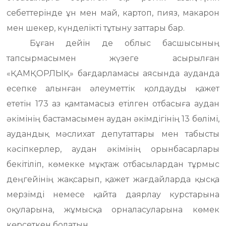
себеттерінде ұн мен май, картоп, пияз, макарон
мен шекер, күнделікті тұтыну заттары бар.
Бұған дейін де облыс басшысының
тапсырмасымен жүзеге асырылған
«ҚАМҚОРЛЫҚ» бағдарламасы аясында ауданда
есепке алынған әлеуметтік қолдауды қажет
ететін 173 аз қамтамасыз етілген отбасыға аудан
әкімінің бастамасымен аудан әкімдігінің 13 бөлімі,
аудандық мәслихат депутаттары мен табысты
кәсіпкерлер, аудан әкімінің орынбасарлары
бекітіліп, көмекке мұқтаж отбасылардан тұрмыс
деңгейінің жақсарып, қажет жағдайларда қысқа
мерзімді немесе қайта даярлау курстарына
оқуларына, жұмысқа орналасуларына көмек
көрсеткен болатын.