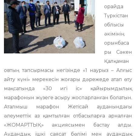
орайда
Түркістан
облысы
әкімінің
орынбаса
ры Сәкен
Қалқаман
овтың тапсырмасы негізінде «1 наурыз – Алғыс
айту күні» мерекесін жоғары дәрежеде атап өту
мақсатында «30 игі іс» қайырымдылық
марафонын жүзеге асыру жоспарланған болатын.
Аталмыш марафон Жетісай ауданындағы
әлеуметтік аз қамтылған отбасыларға арналған
«ЖОМАРТТЫҚ» акциясымен бастау алды.
Аудандық ішкі саясат бөлімі мен аудандық