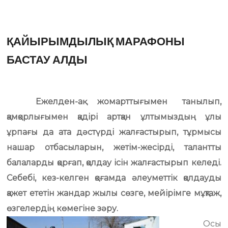
ҚАЙЫРЫМДЫЛЫҚ МАРАФОНЫ
БАСТАУ АЛДЫ
Ежелден-ақ жомарттығымен танылып,
қамқорлығымен қадірі артқан ұлтымыздың ұлы
ұрпағы да ата дәстүрді жалғастырып, тұрмысы
нашар отбасыларын, жетім-жесірді, талантты
балаларды қорғап, қолдау ісін жалғастырып келеді.
Себебі, кез-келген қоғамда әлеуметтік қолдауды
қажет ететін жандар жылы сөзге, мейірімге мұқтаж,
өзгелердің көмегіне зәру.
Осы