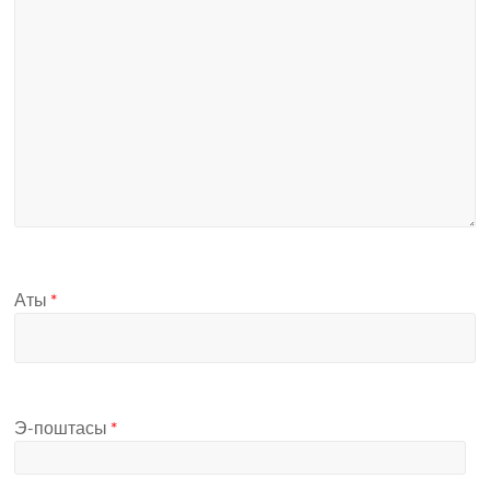
Аты
*
Э-поштасы
*