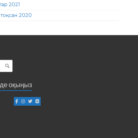
тар 2021
тоқсан 2020
іде оқыңыз