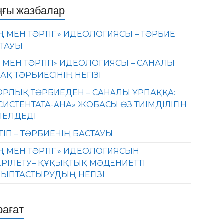
ңғы жазбалар
Ң МЕН ТӘРТІП» ИДЕОЛОГИЯСЫ – ТӘРБИЕ
ТАУЫ
 МЕН ТӘРТІП» ИДЕОЛОГИЯСЫ – САНАЛЫ
АҚ ТӘРБИЕСІНІҢ НЕГІЗІ
РЛЫҚ ТӘРБИЕДЕН – САНАЛЫ ҰРПАҚҚА:
СИСТЕНТАТА-АНА» ЖОБАСЫ ӨЗ ТИІМДІЛІГІН
ЛЕЛДЕДІ
ТІП – ТӘРБИЕНІҢ БАСТАУЫ
Ң МЕН ТӘРТІП» ИДЕОЛОГИЯСЫН
ЕРІЛЕТУ– ҚҰҚЫҚТЫҚ МӘДЕНИЕТТІ
ЫПТАСТЫРУДЫҢ НЕГІЗІ
рағат