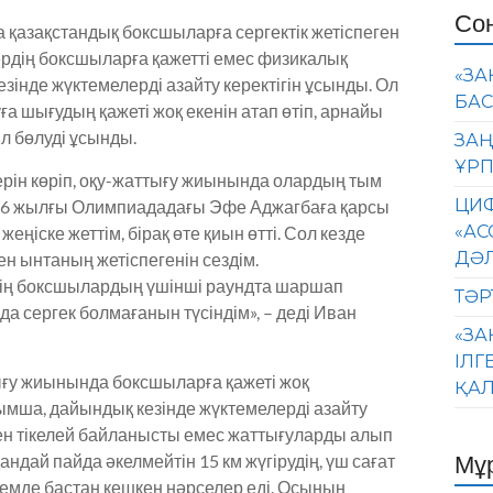
Со
азақстандық боксшыларға сергектік жетіспеген
ердің боксшыларға қажетті емес физикалық
«ЗА
інде жүктемелерді азайту керектігін ұсынды. Ол
БАС
а шығудың қажеті жоқ екенін атап өтіп, арнайы
іл бөлуді ұсынды.
ЗАҢ
ҰРП
рін көріп, оқу-жаттығу жиынында олардың тым
ЦИФ
16 жылғы Олимпиададағы Эфе Аджагбаға қарсы
«АС
ңіске жеттім, бірақ өте қиын өтті. Сол кезде
ДӘ
н ынтаның жетіспегенін сездім.
дің боксшылардың үшінші раундта шаршап
ТӘР
 сергек болмағанын түсіндім», – деді Иван
«ЗА
ІЛГ
ығу жиынында боксшыларға қажеті жоқ
ҚАЛ
мша, дайындық кезінде жүктемелерді азайту
кспен тікелей байланысты емес жаттығуларды алып
Мұ
ндай пайда әкелмейтін 15 км жүгірудің, үш сағат
бемде бастан кешкен нәрселер еді. Осының