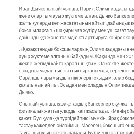
Иван Дычконың айтуынша, Париж Олимпиадасында қ
және олар тым ауыр жүктеме алған. Дычко бапкерл
жаттығуларды көп жасататынын айтып, дайындық кез
боксшыларға 15 шақырымға жүгіру мен үш сағат тауғ
дайындыққа және төзімділікті арттыруға көбірек көң
. «Қазақстандық боксшылардың Олимпиададағы өне
ауыр жүктеме алғанын байқадым. Жақында мен 20
жекпе-жегімді қайта қарап шықтым. Ол жекпе-жекте же
өзімді шамадан тыс жаттықтырғанымды, сергектік пе
Сарапшыларымыздың пікірлерін оқыдым, олар біз
қалатынын айтты. Осыдан мен олардың Олимпиадада
Дычко.
Оның айтуынша, қазақстандық бапкерлер оқу-жатт
физикалық жаттығуларды көп жасатады. «Менің ойы
қажет. Бұл құлаққа түрпідей тиюі мүмкін, бірақ бо
тастау қажет деп ойлаймын. Мәселен, боксшыға ешқа
тауға шығудың қажеті шамалы. Бұл менің өз тәжіри