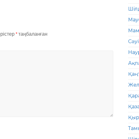
Шіл
Мау
Мам
өрістер
*
таңбаланған
Сәу
Нау
Ақп
Қаң
Жел
Қар
Қаз
Қыр
Там