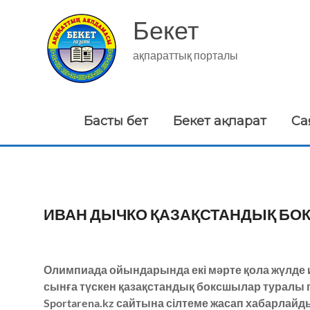
Skip
to
Бекет
content
ақпараттық порталы
Басты бет
Бекет ақпарат
Са
ИВАН ДЫЧКО ҚАЗАҚСТАНДЫҚ БО
Олимпиада ойындарында екі мәрте қола жүлде 
сынға түскен қазақстандық боксшылар туралы пі
Sportarena.kz сайтына сілтеме жасап хабарлайд