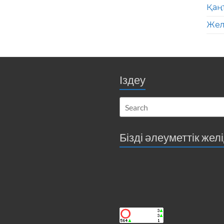
Қаң
Жел
Іздеу
Бізді әлеуметтік жел