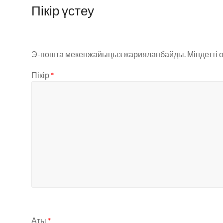
Пікір үстеу
Э-пошта мекенжайыңыз жарияланбайды.
Міндетті 
Пікір
*
Аты
*