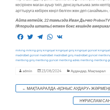
кесірінен маған ауыр тиіп, денсаулығыма зиян келті
арттыруға көбірек көңіл бөлген жөн деп санаймын»,
Айта кетейік, 22 тамызда Иван Дычко ProboxT
(Флорида штаты) өткен бокс кешінде америка
F
T
T
W
V
a
w
el
h
K
c
it
e
a
mrking
mrking giriş
kingroyal
kingroyal giriş
kingroyal güncel
kingroyal
madridbet güncel
madridbet
madridbet giriş
madridbet güncel
meritkin
e
te
g
ts
meritking giriş
meritking güncel
meritking adres
meritking
meritking gi
b
r
ra
A
admin
23/08/2024
Аудандар
,
Мақтаарал
o
m
p
o
p
←
МАҚТААРАЛДА «ҚОНЫС АУДАРУ» ЖӘРМЕҢК
k
НҰРИСЛАМ СА