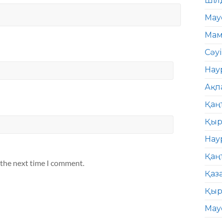
Шіл
Мау
Мам
Сәу
Нау
Ақп
Қаң
Қыр
Нау
Қаң
 the next time I comment.
Қаз
Қыр
Мау