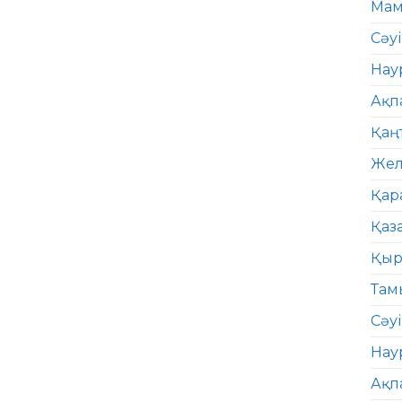
Мам
Сәу
Нау
Ақп
Қаң
Жел
Қар
Қаз
Қыр
Там
Сәуі
Нау
Ақп