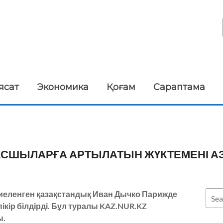
ясат
Экономика
Қоғам
Сараптама
КСШЫЛАРҒА АРТЫЛАТЫН ЖҮКТЕМЕНІ 
иеленген қазақстандық Иван Дычко Парижде
кір білдірді.
Бұл туралы KAZ.NUR.KZ
ы.