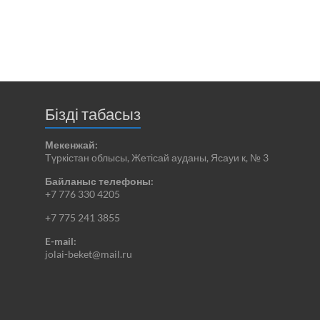
Бізді табасыз
Мекенжай:
Түркістан облысы, Жетісай ауданы, Ясауи к, № 3
Байланыс телефоны:
+7 776 330 4205
+7 775 241 3855
E-mail:
jolai-beket@mail.ru