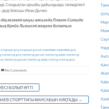
рді. Сондықтан арнайы дайындыққа, төзімділікті
Там
 – деді боксшы Иван Дычко.
Шіл
V-дің кезекті шоуы аясында Плант-Ситиде
Мау
лық Крейг Льюисті жеңген болатын.
Мам
Сәу
Нау
kingroyal giriş
kingroyal güncel
madridbet
madridbet giriş
g
meritking giriş
meritking güncel
meritking adres
meritking
Ақп
riş
meritking güncel
meritking adres
mrking
mrking giriş
Қаң
No Comments
Жел
Қар
ЕСІ БОЛЫП ӨТТІ
Қаз
Қыр
НАЕВ СПОРТТАҒЫ МАНСАБЫН АЯҚТАДЫ
→
Там