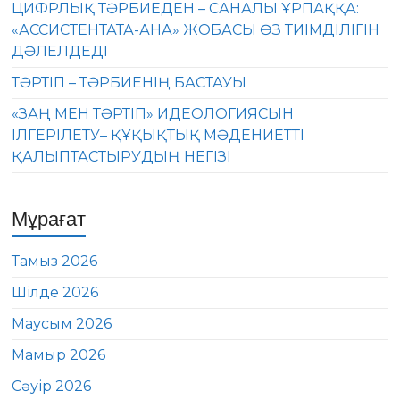
ЦИФРЛЫҚ ТӘРБИЕДЕН – САНАЛЫ ҰРПАҚҚА:
«АССИСТЕНТАТА-АНА» ЖОБАСЫ ӨЗ ТИІМДІЛІГІН
ДӘЛЕЛДЕДІ
ТӘРТІП – ТӘРБИЕНІҢ БАСТАУЫ
«ЗАҢ МЕН ТӘРТІП» ИДЕОЛОГИЯСЫН
ІЛГЕРІЛЕТУ– ҚҰҚЫҚТЫҚ МӘДЕНИЕТТІ
ҚАЛЫПТАСТЫРУДЫҢ НЕГІЗІ
Мұрағат
Тамыз 2026
Шілде 2026
Маусым 2026
Мамыр 2026
Сәуір 2026