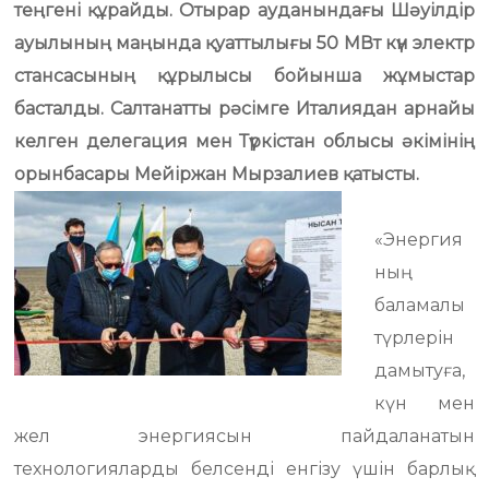
теңгені құрайды. Отырар ауданындағы Шәуілдір
ауылының маңында қуаттылығы 50 МВт күн электр
стансасының құрылысы бойынша жұмыстар
басталды. Салтанатты рәсімге Италиядан арнайы
келген делегация мен Түркістан облысы әкімінің
орынбасары Мейіржан Мырзалиев қатысты.
«Энергия
ның
баламалы
түрлерін
дамытуға,
күн мен
жел энергиясын пайдаланатын
технологияларды белсенді енгізу үшін барлық