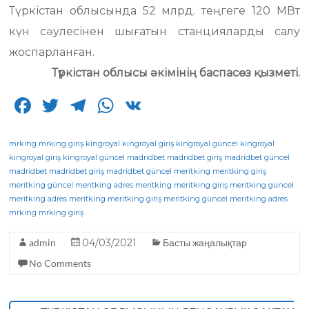
Түркістан облысында 52 млрд. теңгеге 120 МВт
күн сәулесінен шығатын станцияларды салу
жоспарланған.
Түркістан облысы әкімінің баспасөз қызметі.
F
T
T
W
V
a
w
el
h
K
c
it
e
a
mrking
mrking giriş
kingroyal
kingroyal giriş
kingroyal güncel
kingroyal
kingroyal giriş
kingroyal güncel
madridbet
madridbet giriş
madridbet güncel
e
te
g
ts
madridbet
madridbet giriş
madridbet güncel
meritking
meritking giriş
meritking güncel
b
r
meritking adres
ra
A
meritking
meritking giriş
meritking güncel
meritking adres
meritking
meritking giriş
meritking güncel
meritking adres
o
m
p
mrking
mrking giriş
o
p
admin
04/03/2021
Басты жаңалықтар
k
No Comments