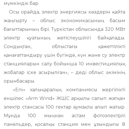
мүмкіндік бар.
Осы орайда, электр энергиясы көздерін қайта
жаңғырту – облыс экономикасының басым
бағыттарының бірі. Түркістан облысында 320 МВт
электр қуатының жетіспеушілігі байқалады.
Сондықтан, облыстағы қажеттілікті
қанағаттандыру үшін бүгінде, күн және су электр
станцияларын салу бойынша 10 инвестициялық
жобалар іске асырылған», – деді облыс әкімінің
орынбасары.
«Eni» халықаралық компаниясы жергілікті
еншілес «Arm Wind» ЖШС арқылы салып жатқан
электр стансасы 100 гектар аумақты алып жатыр.
Мұнда 100 мыңнан астам фотоэлектрлі
панельдер, қосалқы станция мен ұзындығы 8