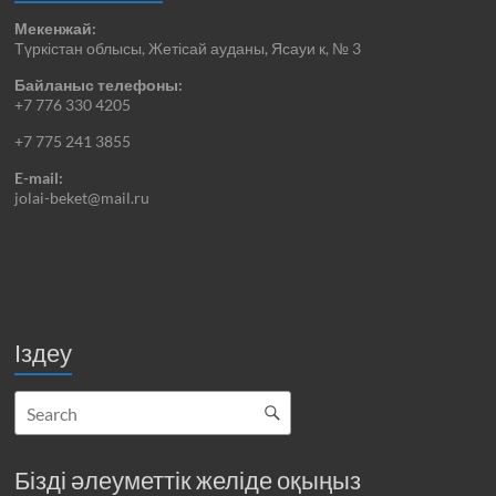
Мекенжай:
Түркістан облысы, Жетісай ауданы, Ясауи к, № 3
Байланыс телефоны:
+7 776 330 4205
+7 775 241 3855
E-mail:
jolai-beket@mail.ru
Іздеу
Бізді әлеуметтік желіде оқыңыз