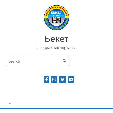
Skip
to
content
Бекет
ақпараттық порталы
Menu