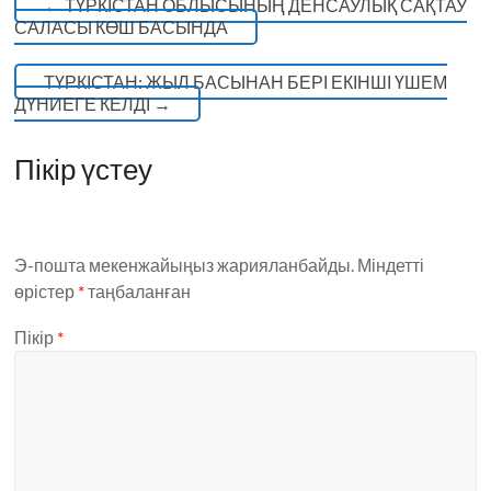
←
ТҮРКІСТАН ОБЛЫСЫНЫҢ ДЕНСАУЛЫҚ САҚТАУ
САЛАСЫ КӨШ БАСЫНДА
ТҮРКІСТАН: ЖЫЛ БАСЫНАН БЕРІ ЕКІНШІ ҮШЕМ
ДҮНИЕГЕ КЕЛДІ
→
Пікір үстеу
Э-пошта мекенжайыңыз жарияланбайды.
Міндетті
өрістер
*
таңбаланған
Пікір
*