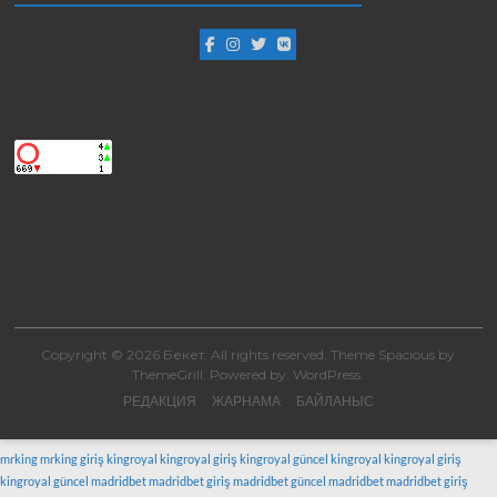
Copyright © 2026
Бекет
. All rights reserved. Theme
Spacious
by
ThemeGrill. Powered by:
WordPress
.
РЕДАКЦИЯ
ЖАРНАМА
БАЙЛАНЫС
mrking
mrking giriş
kingroyal
kingroyal giriş
kingroyal güncel
kingroyal
kingroyal giriş
kingroyal güncel
madridbet
madridbet giriş
madridbet güncel
madridbet
madridbet giriş