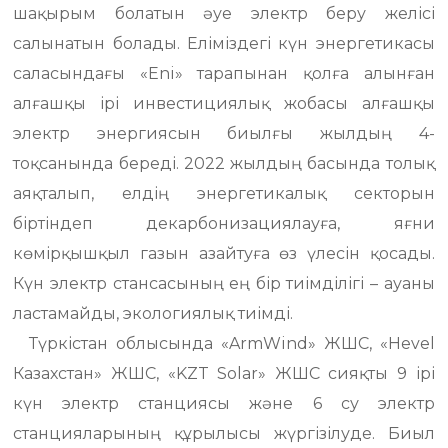
шақырым болатын әуе электр беру желісі
салынатын болады. Еліміздегі күн энергетикасы
саласындағы «Eni» тарапынан қолға алынған
алғашқы ірі инвестициялық жобасы алғашқы
электр энергиясын биылғы жылдың 4-
тоқсанында береді. 2022 жылдың басында толық
аяқталып, елдің энергетикалық секторын
біртіндеп декарбонизациялауға, яғни
көмірқышқыл газын азайтуға өз үлесін қосады.
Күн электр стансасының ең бір тиімділігі – ауаны
ластамайды, экологиялық тиімді.
Түркістан облысында «ArmWind» ЖШС, «Hevel
Казахстан» ЖШС, «KZT Solar» ЖШС сияқты 9 ірі
күн электр станциясы және 6 су электр
станцияларының құрылысы жүргізілуде. Биыл