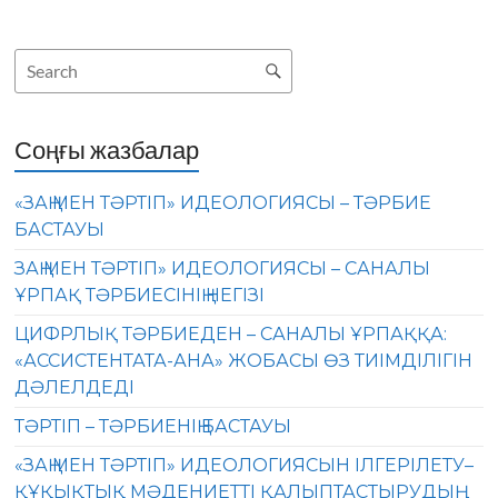
Соңғы жазбалар
«ЗАҢ МЕН ТӘРТІП» ИДЕОЛОГИЯСЫ – ТӘРБИЕ
БАСТАУЫ
ЗАҢ МЕН ТӘРТІП» ИДЕОЛОГИЯСЫ – САНАЛЫ
ҰРПАҚ ТӘРБИЕСІНІҢ НЕГІЗІ
ЦИФРЛЫҚ ТӘРБИЕДЕН – САНАЛЫ ҰРПАҚҚА:
«АССИСТЕНТАТА-АНА» ЖОБАСЫ ӨЗ ТИІМДІЛІГІН
ДӘЛЕЛДЕДІ
ТӘРТІП – ТӘРБИЕНІҢ БАСТАУЫ
«ЗАҢ МЕН ТӘРТІП» ИДЕОЛОГИЯСЫН ІЛГЕРІЛЕТУ–
ҚҰҚЫҚТЫҚ МӘДЕНИЕТТІ ҚАЛЫПТАСТЫРУДЫҢ