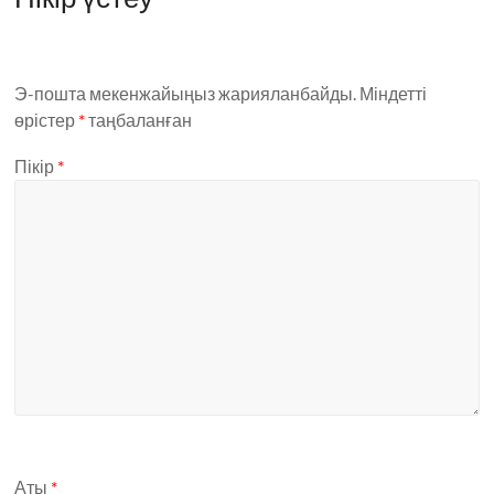
Э-пошта мекенжайыңыз жарияланбайды.
Міндетті
өрістер
*
таңбаланған
Пікір
*
Аты
*