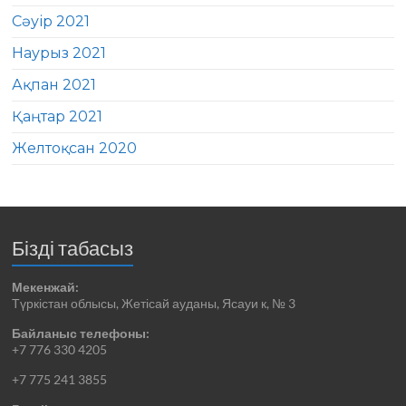
Сәуір 2021
Наурыз 2021
Ақпан 2021
Қаңтар 2021
Желтоқсан 2020
Бізді табасыз
Мекенжай:
Түркістан облысы, Жетісай ауданы, Ясауи к, № 3
Байланыс телефоны:
+7 776 330 4205
+7 775 241 3855