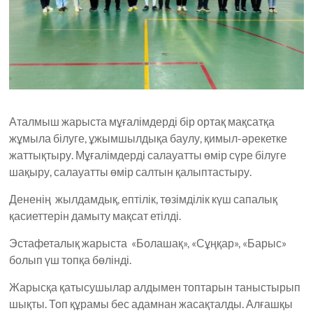
Аталмыш жарыста мұғалімдерді бір ортақ мақсатқа
жұмыла білуге, ұжымшылдықа баулу, қимыл-әрекетке
жаттықтыру. Мұғалімдерді салауатты өмір сүре білуге
шақыру, салауатты өмір салтын қалыптастыру.
Дененің жылдамдық, ептілік, төзімділік күш сапалық
қасиеттерін дамыту мақсат етілді.
Эстафеталық жарыста «Болашақ», «Сұңқар», «Барыс»
болып үш топқа бөлінді.
Жарысқа қатысушылар алдымен топтарын таныстырып
шықты. Топ құрамы бес адамнан жасақталды. Алғашқы