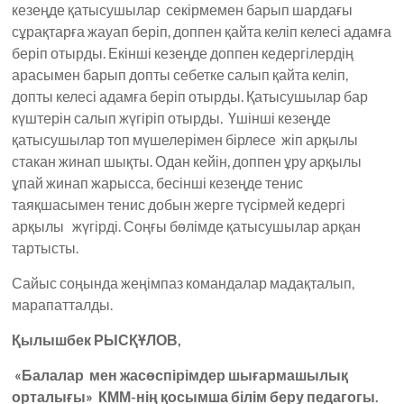
кезеңде қатысушылар секірмемен барып шардағы
сұрақтарға жауап беріп, доппен қайта келіп келесі адамға
беріп отырды. Екінші кезеңде доппен кедергілердің
арасымен барып допты себетке салып қайта келіп,
допты келесі адамға беріп отырды. Қатысушылар бар
күштерін салып жүгіріп отырды. Үшінші кезеңде
қатысушылар топ мүшелерімен бірлесе жіп арқылы
стакан жинап шықты. Одан кейін, доппен ұру арқылы
ұпай жинап жарысса, бесінші кезеңде тенис
таяқшасымен тенис добын жерге түсірмей кедергі
арқылы жүгірді. Соңғы бөлімде қатысушылар арқан
тартысты.
Сайыс соңында жеңімпаз командалар мадақталып,
марапатталды.
Қылышбек РЫСҚҰЛОВ,
«Балалар мен жасөспірімдер шығармашылық
орталығы» КММ-нің қосымша білім беру педагогы.