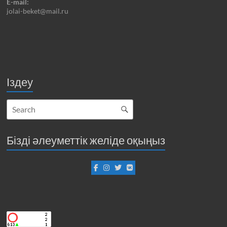
E-mail:
jolai-beket@mail.ru
Іздеу
Бізді әлеуметтік желіде оқыңыз