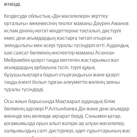
өткізді
.
Кездесуде облыстық «Дін мәселелерін зерттеу
орталығы» мекемесінің теолог маманы Дәурен Аманов
ислам дінінің негізгі міндеттеріне тоқталып, дәстүрлі
емес діни ағымдардың жастарға тигізіп отырған
зияндылығы мен әсері туралы түсіндіріп өтті. Аудандық
ішкі саясат бөлімінің инспектор маманы Асанхан
Мейрамбек қазіргі таңда көптеген жастарымыз жат
ағымдардың арбауына түсіп, түрлі құқық
бұзушылықтарға барып отырғандығын және қазіргі
таңда өзекті болып тұрған әлеуметтік желінің зияны
туралы түсіндірді.
Осы жиын барысында Мақтаарал аудандық білім
бөлімінің әдіскері Р.Алтынбаева Дін және діни ағымдар
жөнінде кең көлемде ақпарат берді. Сонымен қатар,
қоғамымызда орын алып жатқан әр алуан мәселелер,
халқымыздың салт-дәстүрлері, әдет-ғұрыптарының жас