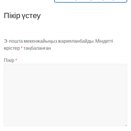
Пікір үстеу
Э-пошта мекенжайыңыз жарияланбайды.
Міндетті
өрістер
*
таңбаланған
Пікір
*