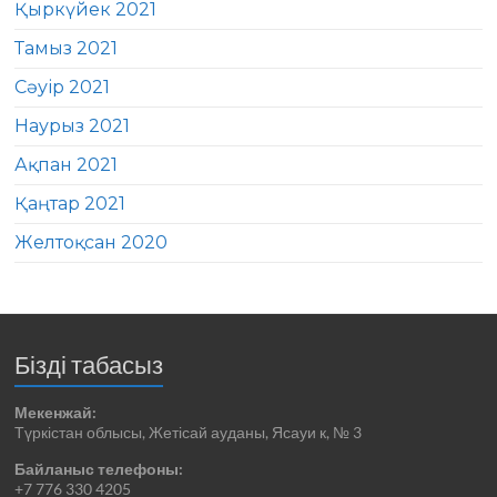
Қыркүйек 2021
Тамыз 2021
Сәуір 2021
Наурыз 2021
Ақпан 2021
Қаңтар 2021
Желтоқсан 2020
Бізді табасыз
Мекенжай:
Түркістан облысы, Жетісай ауданы, Ясауи к, № 3
Байланыс телефоны:
+7 776 330 4205