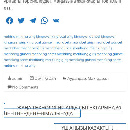
ұрпақты тәрбиелеудегі маңызына жан-жақты тоқталып
өтті.
F
T
T
W
V
a
w
el
h
K
c
it
e
a
mrking
mrking giriş
kingroyal
kingroyal giriş
kingroyal güncel
kingroyal
kingroyal giriş
kingroyal güncel
madridbet
madridbet giriş
madridbet güncel
e
te
g
ts
madridbet
madridbet giriş
madridbet güncel
meritking
meritking giriş
meritking güncel
b
r
meritking adres
ra
A
meritking
meritking giriş
meritking güncel
meritking adres
meritking
meritking giriş
meritking güncel
meritking adres
o
m
p
mrking
mrking giriş
o
p
admin
06/11/2024
Аудандар
,
Мақтаарал
k
No Comments
←
ЖАҢА ТЕХНОЛОГИЯ АРҚЫЛЫ ГЕКТАРЫНА 60
ЦЕНТНЕРДЕН ӨНІМ АЛЫНУДА
ҮШ АҢЫЗЫ ҚАЗАҚТЫҢ
→