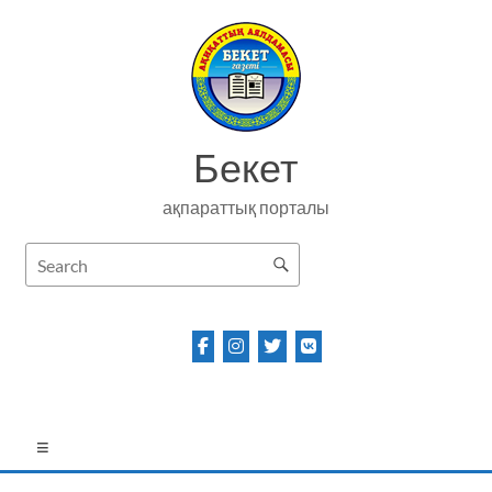
Skip
to
content
Бекет
ақпараттық порталы
Menu