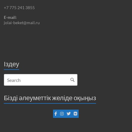
+7 775 241 3855
E-mail:
jolai-beket@mail.ru
Іздеу
Бізді әлеуметтік желіде оқыңыз