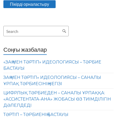
Соңғы жазбалар
«ЗАҢ МЕН ТӘРТІП» ИДЕОЛОГИЯСЫ – ТӘРБИЕ
БАСТАУЫ
ЗАҢ МЕН ТӘРТІП» ИДЕОЛОГИЯСЫ – САНАЛЫ
ҰРПАҚ ТӘРБИЕСІНІҢ НЕГІЗІ
ЦИФРЛЫҚ ТӘРБИЕДЕН – САНАЛЫ ҰРПАҚҚА:
«АССИСТЕНТАТА-АНА» ЖОБАСЫ ӨЗ ТИІМДІЛІГІН
ДӘЛЕЛДЕДІ
ТӘРТІП – ТӘРБИЕНІҢ БАСТАУЫ