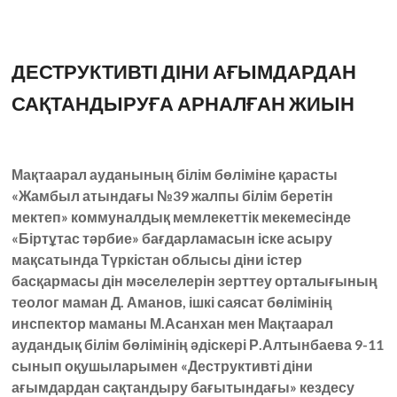
ДЕСТРУКТИВТІ ДІНИ АҒЫМДАРДАН
САҚТАНДЫРУҒА АРНАЛҒАН ЖИЫН
Мақтаарал
ауданының
білім
бөліміне
қарасты
«
Жамбыл
атындағы
№
39
жалпы
білім
беретін
мектеп
»
коммуналдық
мемлекеттік
мекемесінде
«
Біртұтас
тәрбие
»
бағдарламасын
іске
асыру
мақсатында
Түркістан
облысы
діни
істер
басқармасы
дін
мәселелерін
зерттеу
орталығының
теолог
маман
Д
.
Аманов
,
ішкі
саясат
бөлімінің
инспектор
маманы
М
.
Асанхан
мен
Мақтаарал
аудандық білім бөлімінің
әдіскері
Р
.
Алтынбаева
9-11
сынып
оқушыларымен
«
Деструктивті
діни
ағымдардан
сақтандыру
бағытындағы
»
кездесу