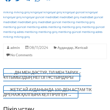
a
w
el
h
K
c
it
e
a
mrking
mrking giriş
kingroyal
kingroyal giriş
kingroyal güncel
kingroyal
kingroyal giriş
kingroyal güncel
madridbet
madridbet giriş
madridbet güncel
e
te
g
ts
madridbet
madridbet giriş
madridbet güncel
meritking
meritking giriş
meritking güncel
b
r
meritking adres
ra
A
meritking
meritking giriş
meritking güncel
meritking adres
meritking
meritking giriş
meritking güncel
meritking adres
o
m
p
mrking
mrking giriş
o
p
admin
08/11/2024
Аудандар
,
Жетісай
k
No Comments
←
ДІН МЕН ДӘСТҮР, ТІЛ МЕН ТАРИХ –
ҰЛТЫМЫЗДЫҢ НЕГІЗГІ ҰСТЫНДАРЫ
ЖЕТІСАЙ АУДАНЫНДА 100-ДЕН АСТАМ ТІК
ДРЕНАЖ ҚАЛПЫНА КЕЛТІРІЛГЕН
→
Пікір үстеу