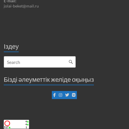
E-mail:
jolai-beket@mail.ru
Іздеу
Бізді әлеуметтік желіде оқыңыз