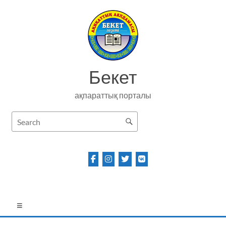
Skip
to
content
Бекет
ақпараттық порталы
Menu