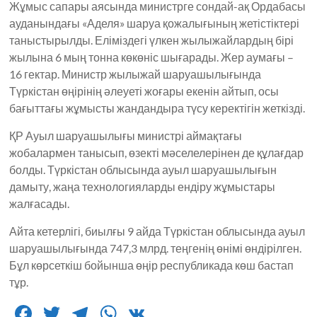
Жұмыс сапары аясында министрге сондай-ақ Ордабасы
ауданындағы «Аделя» шаруа қожалығының жетістіктері
таныстырылды. Еліміздегі үлкен жылыжайлардың бірі
жылына 6 мың тонна көкөніс шығарады. Жер аумағы –
16 гектар. Министр жылыжай шаруашылығында
Түркістан өңірінің әлеуеті жоғары екенін айтып, осы
бағыттағы жұмысты жандандыра түсу керектігін жеткізді.
ҚР Ауыл шаруашылығы министрі аймақтағы
жобалармен танысып, өзекті мәселелерінен де құлағдар
болды. Түркістан облысында ауыл шаруашылығын
дамыту, жаңа технологияларды ендіру жұмыстары
жалғасады.
Айта кетерлігі, биылғы 9 айда Түркістан облысында ауыл
шаруашылығында 747,3 млрд. теңгенің өнімі өндірілген.
Бұл көрсеткіш бойынша өңір республикада көш бастап
тұр.
F
T
T
W
V