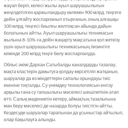
жауап беріп, келесі жылы ауыл шаруашылығын
жеңілдетілген қаржыландыру көлемін 900 млрд. теңгеге
дейін ұлғайту жоспарланып отырғанын, оның алғашқы
100 млрд. теңгесі биылғы желтоқсан айында дайын
болатынын айтты. Ауыл шаруашылығы техникасын
жылына 8-10%-ға дейін жаңарту мақсатына қол жеткізу
үшін ауыл шаруашылығы техникасының лизингіге
кемінде 200 млрд теңге бөлу жоспарлануда.
Облыс әкімі Дархан Сатыбалды каналдарды тазалау,
мақта кластерін дамытуға қолдау көрсетіліп жатқанын,
шаруалар да өз міндеттерін сапалы орындауы тиіс
екеніне тоқталды. Су үнемдеу технологиясын енгізу
арқылы ғана су тапшылығы мәселесі шешілетінін атап
өтті. Салық мәдениетін көтеру, аймақтың тазалығына
мән беру мәселесі де назарда болуы тиістігін айтты.
Кездесуде шаруалар тарапынан да ұсыныстар айтылып,
олар бақылауға алынды.