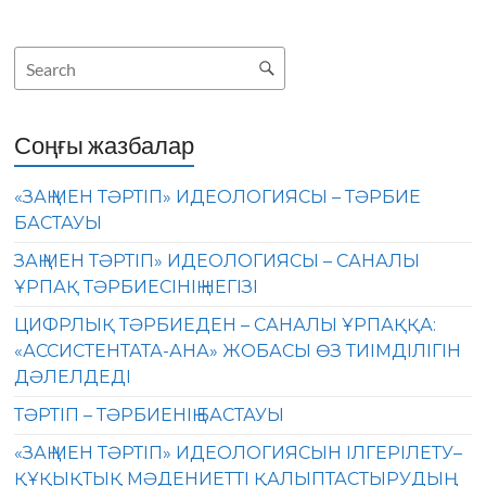
Соңғы жазбалар
«ЗАҢ МЕН ТӘРТІП» ИДЕОЛОГИЯСЫ – ТӘРБИЕ
БАСТАУЫ
ЗАҢ МЕН ТӘРТІП» ИДЕОЛОГИЯСЫ – САНАЛЫ
ҰРПАҚ ТӘРБИЕСІНІҢ НЕГІЗІ
ЦИФРЛЫҚ ТӘРБИЕДЕН – САНАЛЫ ҰРПАҚҚА:
«АССИСТЕНТАТА-АНА» ЖОБАСЫ ӨЗ ТИІМДІЛІГІН
ДӘЛЕЛДЕДІ
ТӘРТІП – ТӘРБИЕНІҢ БАСТАУЫ
«ЗАҢ МЕН ТӘРТІП» ИДЕОЛОГИЯСЫН ІЛГЕРІЛЕТУ–
ҚҰҚЫҚТЫҚ МӘДЕНИЕТТІ ҚАЛЫПТАСТЫРУДЫҢ