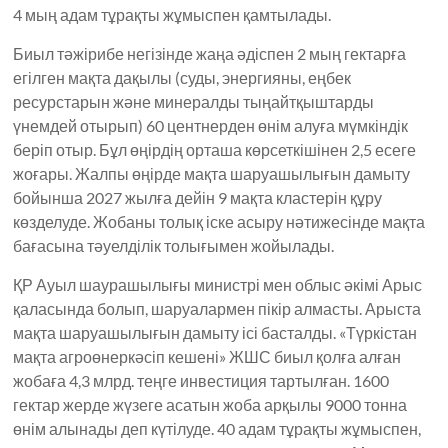
4 мың адам тұрақты жұмыспен қамтылады.
Биыл тәжірибе негізінде жаңа әдіспен 2 мың гектарға
егілген мақта дақылы (суды, энергияны, еңбек
ресурстарын және минералды тыңайтқыштарды
үнемдей отырып) 60 центнерден өнім алуға мүмкіндік
беріп отыр. Бұл өңірдің орташа көрсеткішінен 2,5 есеге
жоғары. Жалпы өңірде мақта шаруашылығын дамыту
бойынша 2027 жылға дейін 9 мақта кластерін құру
көзделуде. Жобаны толық іске асыру нәтижесінде мақта
бағасына тәуелділік толығымен жойылады.
ҚР Ауыл шаурашылығы министрі мен облыс әкімі Арыс
қаласында болып, шаруалармен пікір алмасты. Арыста
мақта шаруашылығын дамыту ісі басталды. «Түркістан
мақта агроөнеркәсіп кешені» ЖШС биыл қолға алған
жобаға 4,3 млрд. теңге инвестиция тартылған. 1600
гектар жерде жүзеге асатын жоба арқылы 9000 тонна
өнім алынады деп күтілуде. 40 адам тұрақты жұмыспен,