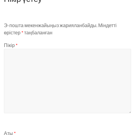
Э-пошта мекенжайыңыз жарияланбайды.
Міндетті
өрістер
*
таңбаланған
Пікір
*
Аты
*