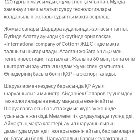
120 тұрғын маусымдық жұмыспен қамтылған. Мұнда
заманауи тамшылатып суару технологиялары
қолданылып, жоғары сұрыпты мақта өсіріледі.
Жұмыс сапары Шардара ауданында жалғасын тапты.
Бүгінде Алатау ауылдық округінде орналасқан
«International company of Cotton» ЖШС-інде мақта
талшығы шығарылады. Аталған жобаға 5475,0 млн.
тенге инвестиция тартылған. Жылына 60 мың тонна өнім
шығаратын зауытта 200 адам жұмыспен қамтылған.
Өнімдерінің басым бөлігі ҚХР-ға экспортталады.
Шаруалармен кездесу барысында ҚР Ауыл
шаруашылығы министрі Айдарбек Сапаров су үнемдеу
технологияларына көшу маңызды екенін айтты.
Шаруаларға осы бағытта жұмыс жүргізу жөнінде
ұсынысын жеткізді. Мемлекеттік қолдауларды түсіндірді.
Аймақтың мақта кластері, ауыл шаруашылығын
дамытуда мүмкіндігі жоғары екенін айтып, бастамаларға
оң бағасын берді. Шаруалардың барлық сұрақтарына