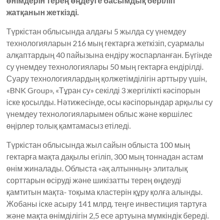
өнімдерін терең өңдеуге басымдық беріліп
жатқанын жеткізді.
Түркістан облысында алдағы 5 жылда су үнемдеу
технологияларын 216 мың гектарға жеткізіп, суармалы
алқаптардың 40 пайызына ендіру жоспарланған. Бүгінде
су үнемдеу технологиялары 50 мың гектарға ендірілді.
Суару технологиялардың қолжетімділігін арттыру үшін,
«BNK Group», «Тұран су» секілді 3 жергілікті кәсіпорын
іске қосылды. Нәтижесінде, осы кәсіпорындар арқылы су
үнемдеу технологияларымен облыс және көршілес
өңірлер толық қамтамасыз етіледі.
Түркістан облысында жыл сайын облыста 100 мың
гектарға мақта дақылы егіліп, 300 мың тоннадан астам
өнім жиналады. Облыста «ақ алтынның» элиталық
сорттарын өсіруді және шикізатты терең өңдеуді
қамтитын мақта- тоқыма кластерін құру қолға алынды.
Жобаны іске асыру 141 млрд. теңге инвестиция тартуға
және мақта өнімділігін 2,5 есе артуына мүмкіндік береді.