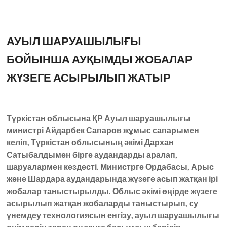
АУЫЛ ШАРУАШЫЛЫҒЫ
БОЙЫНША АУҚЫМДЫ ЖОБАЛАР
ЖҮЗЕГЕ АСЫРЫЛЫП ЖАТЫР
Түркістан облысына ҚР Ауыл шаруашылығы
министрі Айдарбек Сапаров жұмыс сапарымен
келіп, Түркістан облысының әкімі Дархан
Сатыбалдымен бірге аудандарды аралап,
шаруалармен кездесті. Министрге Ордабасы, Арыс
және Шардара аудандарында жүзеге асып жатқан ірі
жобалар таныстырылды. Облыс әкімі өңірде жүзеге
асырылып жатқан жобаларды таныстырып, су
үнемдеу технологиясын енгізу, ауыл шаруашылығы