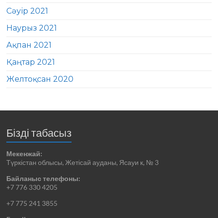
Сәуір 2021
Наурыз 2021
Ақпан 2021
Қаңтар 2021
Желтоқсан 2020
Бізді табасыз
Мекенжай:
Түркістан облысы, Жетісай ауданы, Ясауи к, № 3
Байланыс телефоны:
+7 776 330 4205
+7 775 241 3855