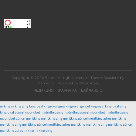
Copyright © 2026
Бекет
. All rights reserved. Theme
Spacious
by
ThemeGrill. Powered by:
WordPress
.
РЕДАКЦИЯ
ЖАРНАМА
БАЙЛАНЫС
mrking
mrking giriş
kingroyal
kingroyal giriş
kingroyal güncel
kingroyal
kingroyal giriş
kingroyal güncel
madridbet
madridbet giriş
madridbet güncel
madridbet
madridbet giriş
madridbet güncel
meritking
meritking giriş
meritking güncel
meritking adres
meritking
meritking giriş
meritking güncel
meritking adres
meritking
meritking giriş
meritking güncel
meritking adres
mrking
mrking giriş