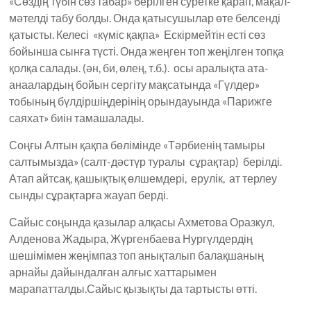
«Сөздің түбін сөз табар» берілген суретке қарап, мақал-
мәтелді табу болды. Онда қатысушылар өте белсенді
қатысты. Келесі «күміс қақпа» Ескірмейтін есті сөз
бойынша сынға түсті. Онда жеңген топ жеңілген топқа
қолқа салады. (ән, би, өлең, т.б.). осы аралықта ата-
анаалардың бойын сергіту мақсатында «Гүлдер»
тобының бүлдіршіңдерінің орындауында «Парижге
саяхат» биін тамашалады.
Соңғы Алтын қақпа бөлімінде «Тәрбиенің тамыры
салтымызда» (салт-дәстүр туралы сұрақтар) берілді.
Атап айтсақ, қашықтық өлшемдері, ерулік, ат терлеу
сынды сұрақтарға жауап берді.
Сайыс соңында қазылар алқасы Ахметова Оразкул,
Алденова Жадыра, Жүргенбаева Нургүлдердің
шешімімен жеңімпаз топ анықталып балақшаның
арнайы дайындалған алғыс хаттарымен
марапатталды.Сайыс қызықты да тартысты өтті.