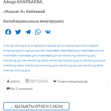
Айнұр АНАРБАЕВА,
«Назым-А» бөбекжай
балабақшасының меңгерушісі.
F
T
T
W
V
a
w
el
h
K
c
it
e
a
mrking
mrking giriş
kingroyal
kingroyal giriş
kingroyal güncel
kingroyal
kingroyal giriş
kingroyal güncel
madridbet
madridbet giriş
madridbet güncel
e
te
g
ts
madridbet
madridbet giriş
madridbet güncel
meritking
meritking giriş
meritking güncel
b
r
meritking adres
ra
A
meritking
meritking giriş
meritking güncel
meritking adres
meritking
meritking giriş
meritking güncel
meritking adres
o
m
p
mrking
mrking giriş
o
p
admin
29/11/2024
Соңғы жаңалықтар
k
No Comments
←
ҚЫЗЫҚТЫ ӨТКЕН САБАҚ