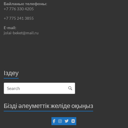
Байланыс телефоны:
+7 776 330 4205
+7 775 241 3855
E-mail:
jolai-beket@mail.ru
Іздеу
Бізді әлеуметтік желіде оқыңыз