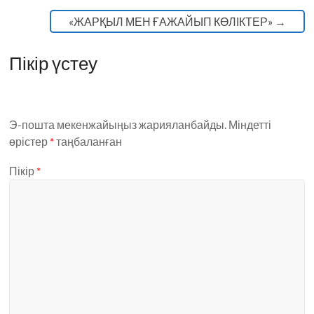
«ЖАРҚЫЛ МЕН ҒАЖАЙЫП КӨЛІКТЕР»
→
Пікір үстеу
Э-пошта мекенжайыңыз жарияланбайды.
Міндетті
өрістер
*
таңбаланған
Пікір
*