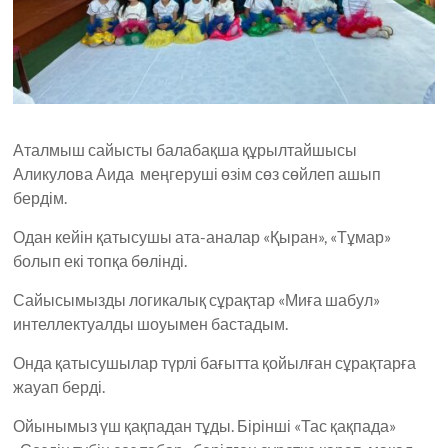
Аталмыш сайысты балабақша құрылтайшысы
Аликулова Аида меңгеруші өзім сөз сөйлеп ашып
бердім.
Одан кейін қатысушы ата-аналар «Қыран», «Тұмар»
болып екі топқа бөлінді.
Сайысымызды логикалық сұрақтар «Миға шабул»
интеллектуалды шоуымен бастадым.
Онда қатысушылар түрлі бағытта қойылған сұрақтарға
жауап берді.
Ойынымыз үш қақпадан тұды. Бірінші «Тас қақпада»