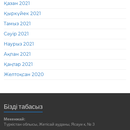
Қазан 2021
Қыркүйек 2021
Тамыз 2021
Сәуір 2021
Наурыз 2021
Ақпан 2021
Қаңтар 2021
Желтоқсан 2020
Бізді табасыз
Мекенжай:
Түркістан облысы, Жетісай ауданы, Ясауи к, № 3