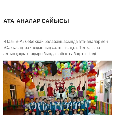
АТА-АНАЛАР САЙЫСЫ
«Назым-А» бөбекжай балабақшасында ата-аналармен
«Сақтасаң-өз халқынның салтын сақта, Тіл-қазына
алтын қақпа» тақырыбында сайыс сабақ өткізілді.