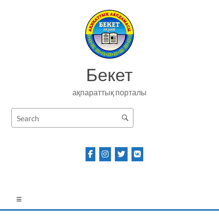
Skip
to
content
Бекет
ақпараттық порталы
Menu