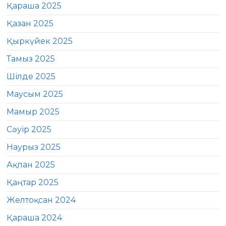
Қараша 2025
Қазан 2025
Қыркүйек 2025
Тамыз 2025
Шілде 2025
Маусым 2025
Мамыр 2025
Сәуір 2025
Наурыз 2025
Ақпан 2025
Қаңтар 2025
Желтоқсан 2024
Қараша 2024