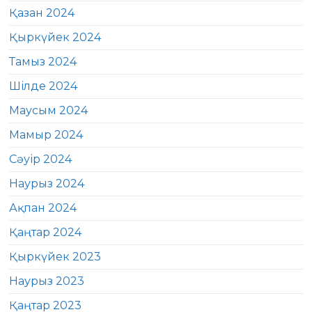
Қазан 2024
Қыркүйек 2024
Тамыз 2024
Шілде 2024
Маусым 2024
Мамыр 2024
Сәуір 2024
Наурыз 2024
Ақпан 2024
Қаңтар 2024
Қыркүйек 2023
Наурыз 2023
Қаңтар 2023