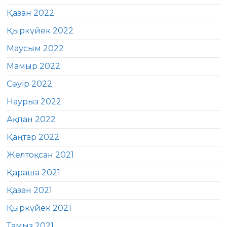
Қазан 2022
Қыркүйек 2022
Маусым 2022
Мамыр 2022
Сәуір 2022
Наурыз 2022
Ақпан 2022
Қаңтар 2022
Желтоқсан 2021
Қараша 2021
Қазан 2021
Қыркүйек 2021
Тамыз 2021