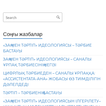
Соңғы жазбалар
«ЗАҢ МЕН ТӘРТІП» ИДЕОЛОГИЯСЫ – ТӘРБИЕ
БАСТАУЫ
ЗАҢ МЕН ТӘРТІП» ИДЕОЛОГИЯСЫ – САНАЛЫ
ҰРПАҚ ТӘРБИЕСІНІҢ НЕГІЗІ
ЦИФРЛЫҚ ТӘРБИЕДЕН – САНАЛЫ ҰРПАҚҚА:
«АССИСТЕНТАТА-АНА» ЖОБАСЫ ӨЗ ТИІМДІЛІГІН
ДӘЛЕЛДЕДІ
ТӘРТІП – ТӘРБИЕНІҢ БАСТАУЫ
«ЗАҢ МЕН ТӘРТІП» ИДЕОЛОГИЯСЫН ІЛГЕРІЛЕТУ–