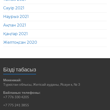
Сәуір 2021
Наурыз 2021
Ақпан 2021
Қаңтар 2021
Желтоқсан 2020
Бізді табасыз
Мекенжай:
Түркістан облысы, Жетісай ауданы, Ясауи к, № 3
Байланыс телефоны:
+7 776 330 4205
+7 775 241 3855