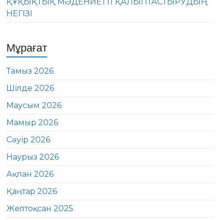
ҚҰҚЫҚТЫҚ МӘДЕНИЕТТІ ҚАЛЫПТАСТЫРУДЫҢ
НЕГІЗІ
Мұрағат
Тамыз 2026
Шілде 2026
Маусым 2026
Мамыр 2026
Сәуір 2026
Наурыз 2026
Ақпан 2026
Қаңтар 2026
Желтоқсан 2025