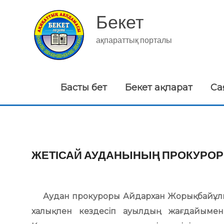
Skip
to
Бекет
content
ақпараттық порталы
Басты бет
Бекет ақпарат
Са
ЖЕТІСАЙ АУДАНЫНЫҢ ПРОКУРОР
Аудан прокуроры Айдархан Жорықбайұлы 
халықпен кездесіп ауылдың жағдайымен,