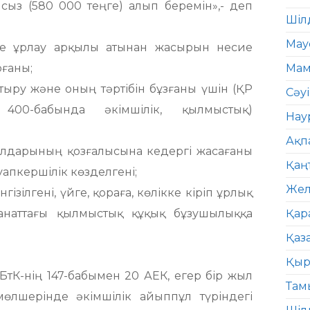
сыз (580 000 теңге) алып беремін»,- деп
Шіл
Мау
не ұрлау арқылы атынан жасырын несие
рғаны;
Мам
ыру және оның тәртібін бұзғаны үшін (ҚР
Сәу
400-бабында әкімшілік, қылмыстық)
Нау
Ақп
ралдарының қозғалысына кедергі жасағаны
Қаң
уапкершілік көзделгені;
Жел
ізілгені, үйге, қораға, көлікке кіріп ұрлық
анаттағы қылмыстық құқық бұзушылыққа
Қар
Қаз
Қыр
ҚБтК-нің 147-бабымен 20 АЕК, егер бір жыл
Там
өлшерінде әкімшілік айыппұл түріндегі