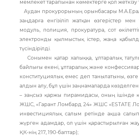
мемлекет тарапынан көмектерге қол жеткізу т
Аудан прокурорының орынбасары М.А.Ерал
заңдарға енгізіліп жатқан өзгерістер ме
модуль, полиция, прокуратура, сот өкілеттіг
электронды қылмыстық істер, жаңа қабы
түсіндірілді.
Сонымен қатар халыққа, ұлтаралық татулы
байлығы екені, ұлтаралық және конфессияар
конституциялық емес деп танылатыны, өзге
алдын алу, бұл үшін заңнамаларда көзделген 
– заңсыз қаржы пирамидасы, оның ішінде 
ЖШС, «Гарант Ломбард 24» ЖШС «ESTATE Лом
инвестициялық салым ретінде ақша салып
жүрген адамдар, ол үшін қарастырылған жау
ҚК-нің 217, 190-баптар);