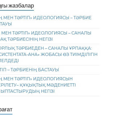
ңғы жазбалар
Ң МЕН ТӘРТІП» ИДЕОЛОГИЯСЫ – ТӘРБИЕ
ТАУЫ
 МЕН ТӘРТІП» ИДЕОЛОГИЯСЫ – САНАЛЫ
АҚ ТӘРБИЕСІНІҢ НЕГІЗІ
РЛЫҚ ТӘРБИЕДЕН – САНАЛЫ ҰРПАҚҚА:
СИСТЕНТАТА-АНА» ЖОБАСЫ ӨЗ ТИІМДІЛІГІН
ЛЕЛДЕДІ
ТІП – ТӘРБИЕНІҢ БАСТАУЫ
Ң МЕН ТӘРТІП» ИДЕОЛОГИЯСЫН
ЕРІЛЕТУ– ҚҰҚЫҚТЫҚ МӘДЕНИЕТТІ
ЫПТАСТЫРУДЫҢ НЕГІЗІ
рағат