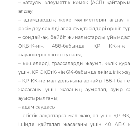
– «атаулы әлеуметтік көмек (АСП) қайтарым
алдау;
– адамдардың жеке мәліметтерін алдау 
рәсімдеу секілді алаяқтық тәсілдері өршіп тұ
– сондай-ақ, бейбіт жиналыстарды ұйымдаст
ӘҚБтК-нің 488-бабында, ҚР ҚК-нің 
жауапкершіліктер туралы;
– көшелерді, трассаларды жауып, көлік құ
үшін, ҚР ӘҚБтК-нің 614-бабында әкімшілік жа
– ҚР ҚК-не мал ұрлығына арнайы 188-1 бап енг
жасағаны үшін жазаның ауырлап, ауыр с
ауыстырылғаны;
– адам саудасы;
– егістік алқаптарға мал жаю, ол үшін ҚР Ә
ішінде қайталап жасағаны үшін 40 АЕК м