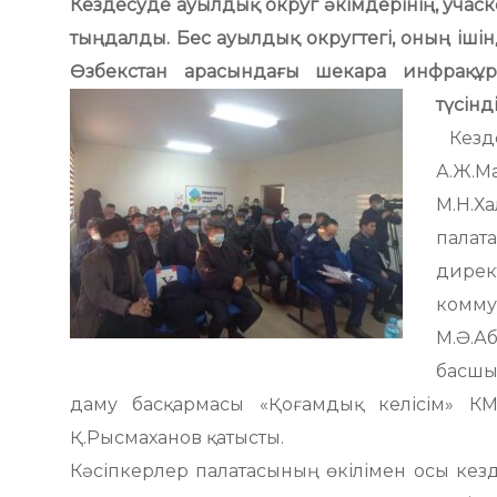
Кездесуде ауылдық округ әкімдерінің, учас
тыңдалды. Бес ауылдық округтегі, оның ішін
Өзбекстан арасындағы шекара инфрақұр
түсінд
Кезде
А.Ж.М
М.Н.Х
палат
дире
комму
М.Ә.А
басшы
даму басқармасы «Қоғамдық келісім» 
Қ.Рысмаханов қатысты.
Кәсіпкерлер палатасының өкілімен осы кезд