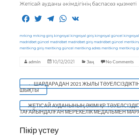
Жетісай ауданы әкімдігінің баспасөз қызметі
F
T
T
W
V
a
w
el
h
K
c
it
e
a
mrking
mrking giriş
kingroyal
kingroyal giriş
kingroyal güncel
kingroyal
madridbet güncel
madridbet
madridbet giriş
madridbet güncel
meritkin
e
te
g
ts
meritking giriş
meritking güncel
meritking adres
meritking
meritking gi
b
r
ra
A
admin
10/12/2021
Заң
No Comments
o
m
p
o
p
←
ШАРДАРАДАН 2021 ЖЫЛЫ ТӘУЕЛСІЗДІКТІ
k
ШЫҚТЫ
ЖЕТІСАЙ АУДАНЫНЫҢ ӘКІМІ ҚР ТӘУЕЛСІЗДІГ
ТАҒАЙЫНДАЛҒАН МЕРЕКЕЛІК МЕДАЛЬМЕН МА
Пікір үстеу