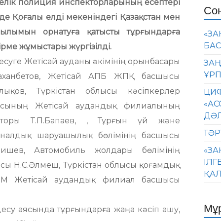
келік полиция инспекторларының есептері
Со
де Қоғалы елді мекеніндегі Қазақстан мен
ылымын орнатуға қатысты тұрғындарға
«ЗА
БАС
ірме жұмыстары жүргізілді.
суге Жетісай ауданы әкімінің орынбасары
ЗАҢ
ҰРП
аханбетов, Жетісай АПБ ЖПҚ басшысы
алықов, Түркістан облысы кәсіпкерлер
ЦИФ
«АС
асының Жетісай аудандық филиалының
ДӘ
кторы Т.П.Бапаев, , Тұрғын үй және
ТӘР
налдық шаруашылық бөлімінің басшысы
бишев, Автомобиль жолдары бөлімінің
«ЗА
ІЛГ
сы Н.С.Әлмеш, Түркістан облысы қоғамдық
ҚАЛ
КММ Жетісай аудандық филиал басшысы
Мұ
есу аясында тұрғындарға жаңа кәсіп ашу,