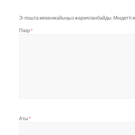
Э-пошта мекенжайыңыз жарияланбайды.
Міндетті 
Пікір
*
Аты
*