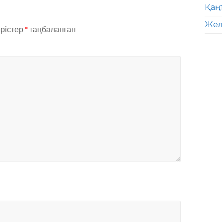
Қаң
Жел
өрістер
*
таңбаланған