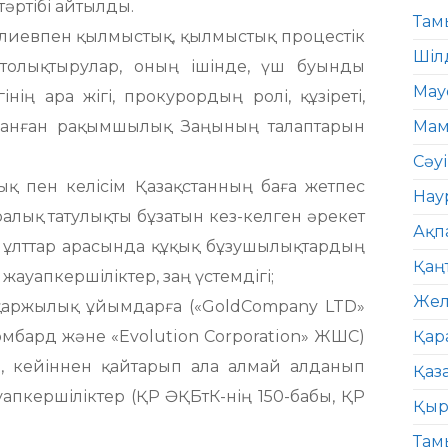
әртібі айтылды.
Там
иевпен қылмыстық, қылмыстық процестік
Шіл
н толықтырулар, оның ішінде, үш буынды
Мау
інің ара жігі, прокурордың ролі, құзіреті,
лданған рақымшылық Заңының талаптарын
Мам
Сәу
қ пен келісім Қазақстанның баға жетпес
Нау
алық татулықты бұзатын кез-келген әрекет
Ақп
 ұлттар арасында құқық бұзушылықтардың
Қаң
жауапкершіліктер, заң үстемдігі;
Жел
қаржылық ұйымдарға («GoldСоmpany LTD»
бард және «Evolution Corporation» ЖШС)
Қар
, кейіннен қайтарып ала алмай алданып
Қаз
апкершіліктер (ҚР ӘҚБтК-нің 150-бабы, ҚР
Қыр
Там