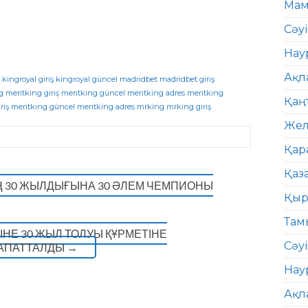
Мам
Сәу
Нау
Ақп
kingroyal giriş
kingroyal güncel
madridbet
madridbet giriş
g
meritking giriş
meritking güncel
meritking adres
meritking
Қаң
riş
meritking güncel
meritking adres
mrking
mrking giriş
Жел
Қар
Қаз
Ң 30 ЖЫЛДЫҒЫНА 30 ӘЛЕМ ЧЕМПИОНЫ
Қыр
Там
ІНЕ 30 ЖЫЛ ТОЛУЫ ҚҰРМЕТІНЕ
Сәуі
РАПАТТАЛДЫ
→
Нау
Ақп