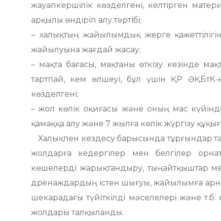
жауапкершілік көзделгені, келтірген мате
арқылы өндіріп алу тәртібі;
– халықтың жайылымдық жерге қажеттілігін
жайылуына жағдай жасау;
– мақта бағасы, мақтаны өткізу кезінде ма
тартпай, кем өлшеуі, бұл үшін ҚР ӘҚБтК-н
көзделгені;
– жол көлік оқиғасы және оның мас күйінде
қамаққа алу және 7 жылға көлік жүргізу құқы
Халықпен кездесу барысында тұрғындар тар
жолдарға кедергілер мен белгілер орна
көшелерді жарықтандыру, тыңайтқыштар мен 
дренаждардың істен шығуы, жайылымға арнал
шекарадағы түйіткілді мәселелері және т.б.
жолдары талқыланды.