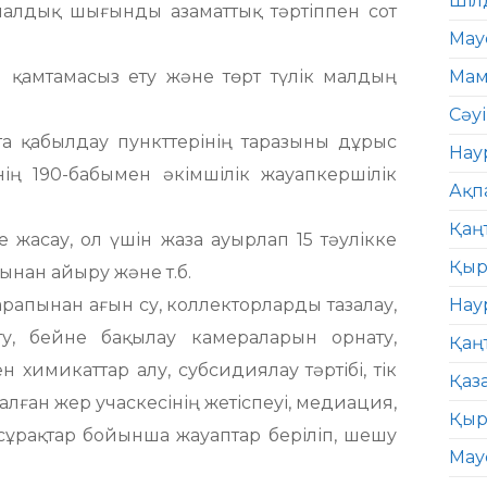
Шіл
риалдық шығынды азаматтық тәртіппен сот
Мау
 қамтамасыз ету және төрт түлік малдың
Мам
Сәу
қта қабылдау пункттерінің таразыны дұрыс
Нау
ің 190-бабымен әкімшілік жауапкершілік
Ақп
Қаң
 жасау, ол үшін жаза ауырлап 15 тәулікке
Қыр
ғынан айыру және т.б.
апынан ағын су, коллекторларды тазалау,
Нау
ту, бейне бақылау камераларын орнату,
Қаң
химикаттар алу, субсидиялау тәртібі, тік
Қаз
ған жер учаскесінің жетіспеуі, медиация,
Қыр
 сұрақтар бойынша жауаптар беріліп, шешу
Мау