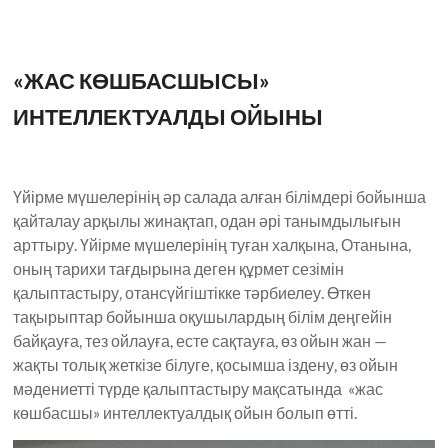
«ЖАС КӨШБАСШЫСЫ»
ИНТЕЛЛЕКТУАЛДЫ ОЙЫНЫ
Үйірме мүшелерінің әр салада алған білімдері бойынша
қайталау арқылы жинақтап, одан әрі танымдылығын
арттыру. Үйірме мүшелерінің туған халқына, Отанына,
оның тарихи тағдырына деген құрмет сезімін
қалыптастыру, отансүйгіштікке тәрбиелеу. Өткен
тақырыптар бойынша оқушылардың білім деңгейін
байқауға, тез ойлауға, есте сақтауға, өз ойын жан —
жақты толық жеткізе білуге, қосымша іздену, өз ойын
мәдениетті түрде қалыптастыру мақсатында «жас
көшбасшы» интеллектуалдық ойын болып өтті.