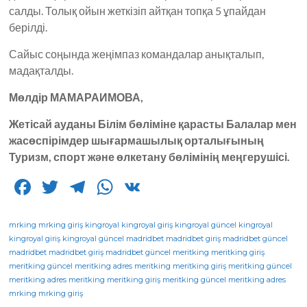
салды. Толық ойын жеткізіп айтқан топқа 5 ұпайдан
берілді.
Сайыс соңында жеңімпаз командалар анықталып,
мадақталды.
Мөлдір МАМАРАИМОВА,
Жетісай ауданы Білім бөліміне қарасты Балалар мен
жасөспірімдер шығармашылық орталығының
Туризм, спорт және өлкетану бөлімінің меңгерушісі.
F
T
T
W
V
a
w
el
h
K
c
it
e
a
mrking
mrking giriş
kingroyal
kingroyal giriş
kingroyal güncel
kingroyal
kingroyal giriş
kingroyal güncel
madridbet
madridbet giriş
madridbet güncel
e
te
g
ts
madridbet
madridbet giriş
madridbet güncel
meritking
meritking giriş
meritking güncel
b
r
meritking adres
ra
A
meritking
meritking giriş
meritking güncel
meritking adres
meritking
meritking giriş
meritking güncel
meritking adres
o
m
p
mrking
mrking giriş