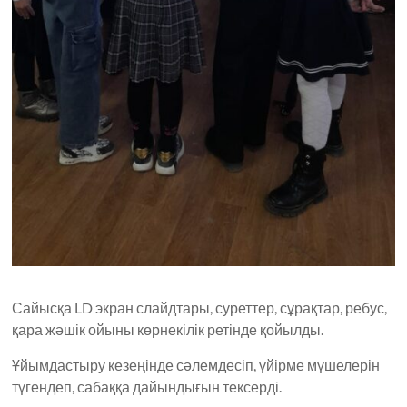
Сайысқа LD экран слайдтары, суреттер, сұрақтар, ребус,
қара жәшік ойыны көрнекілік ретінде қойылды.
Ұйымдастыру кезеңінде сәлемдесіп, үйірме мүшелерін
түгендеп, сабаққа дайындығын тексерді.