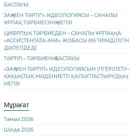
БАСТАУЫ
ЗАҢ МЕН ТӘРТІП» ИДЕОЛОГИЯСЫ – САНАЛЫ
ҰРПАҚ ТӘРБИЕСІНІҢ НЕГІЗІ
ЦИФРЛЫҚ ТӘРБИЕДЕН – САНАЛЫ ҰРПАҚҚА:
«АССИСТЕНТАТА-АНА» ЖОБАСЫ ӨЗ ТИІМДІЛІГІН
ДӘЛЕЛДЕДІ
ТӘРТІП – ТӘРБИЕНІҢ БАСТАУЫ
«ЗАҢ МЕН ТӘРТІП» ИДЕОЛОГИЯСЫН ІЛГЕРІЛЕТУ–
ҚҰҚЫҚТЫҚ МӘДЕНИЕТТІ ҚАЛЫПТАСТЫРУДЫҢ
НЕГІЗІ
Мұрағат
Тамыз 2026
Шілде 2026