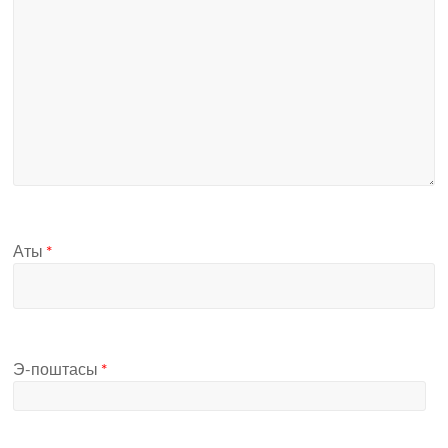
Аты
*
Э-поштасы
*