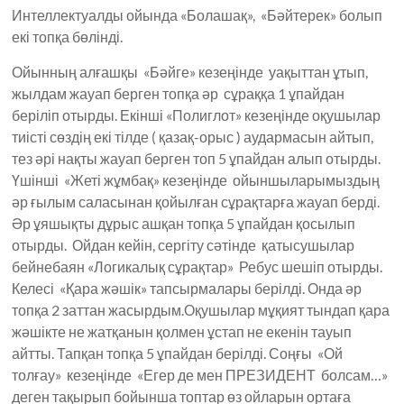
Интеллектуалды ойында «Болашақ», «Бәйтерек» болып
екі топқа бөлінді.
Ойынның алғашқы «Бәйге» кезеңінде уақыттан ұтып,
жылдам жауап берген топқа әр сұраққа 1 ұпайдан
беріліп отырды. Екінші «Полиглот» кезеңінде оқушылар
тиісті сөздің екі тілде ( қазақ-орыс ) аудармасын айтып,
тез әрі нақты жауап берген топ 5 ұпайдан алып отырды.
Үшінші «Жеті жұмбақ» кезеңінде ойыншыларымыздың
әр ғылым саласынан қойылған сұрақтарға жауап берді.
Әр ұяшықты дұрыс ашқан топқа 5 ұпайдан қосылып
отырды. Ойдан кейін, сергіту сәтінде қатысушылар
бейнебаян «Логикалық сұрақтар» Ребус шешіп отырды.
Келесі «Қара жәшік» тапсырмалары берілді. Онда әр
топқа 2 заттан жасырдым.Оқушылар мұқият тындап қара
жәшікте не жатқанын қолмен ұстап не екенін тауып
айтты. Тапқан топқа 5 ұпайдан берілді. Соңғы «Ой
толғау» кезеңінде «Егер де мен ПРЕЗИДЕНТ болсам…»
деген тақырып бойынша топтар өз ойларын ортаға