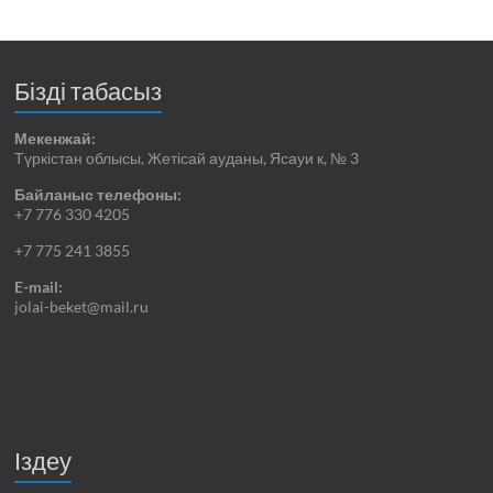
Бізді табасыз
Мекенжай:
Түркістан облысы, Жетісай ауданы, Ясауи к, № 3
Байланыс телефоны:
+7 776 330 4205
+7 775 241 3855
E-mail:
jolai-beket@mail.ru
Іздеу