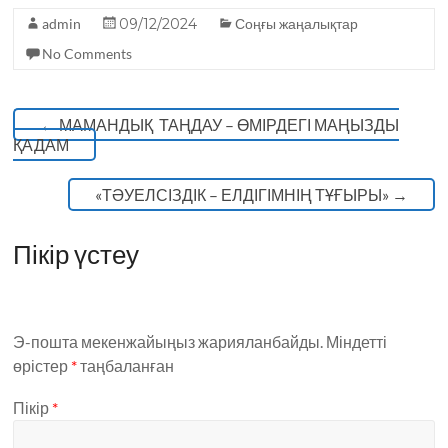
o
p
admin
09/12/2024
Соңғы жаңалықтар
k
No Comments
←
МАМАНДЫҚ ТАҢДАУ – ӨМІРДЕГІ МАҢЫЗДЫ
ҚАДАМ
«ТӘУЕЛСІЗДІК – ЕЛДІГІМНІҢ ТҰҒЫРЫ»
→
Пікір үстеу
Э-пошта мекенжайыңыз жарияланбайды.
Міндетті
өрістер
*
таңбаланған
Пікір
*