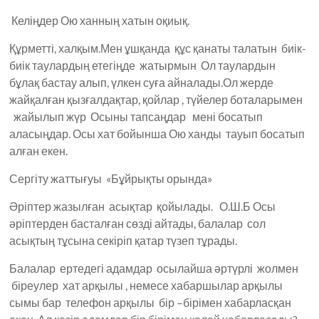
Келіңдер Ою ханның хатын оқиық.
Құрметті, халқым.Мен ұшқанда құс қанаты талатын биік-
биік таулардың етегіңде жатырмын Ол таулардын
бұлақ бастау алып, үлкен суға айналады.Ол жерде
жайқалған қызғалдақтар, қойлар , түйелер боталарымен
жайылып жүр Осыны тапсаңдар мені босатып
аласыңдар. Осы хат бойынша Ою ханды тауып босатып
алған екен.
Сергіту жаттығуы «Бұйрықты орында»
Әріптер жазылған асықтар қойылады. О.Ш.Б Осы
әріптерден басталған сөзді айтады, балалар сол
асықтың тұсына секіріп қатар түзеп тұрады.
Балалар ертедегі адамдар осылайша әртүрлі жолмен
біреулер хат арқылы , немесе хабаршылар арқылы
сымы бар телефон арқылы бір –бірімен хабарласқан