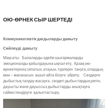
ОЮ-ӨРНЕК СЫР ШЕРТЕДІ
Коммуникативтік дағдыларды дамыту
Сөйлеуді дамыту
Мақсаты: Балаларды әдеби шығармаларды
эмоционалды қабылдауына ықпал ету, Қазақ ою-
өрнектерінің сипатын, атауын, түрлерін тануға, олардың
мән – мағанасын ашып айта білуге үйрету. Сөздерге
дыбыстық талдау жасауға , сөздегі дыбыстардың ретін,
дауысты және дауыссыз дыбыстарды анықтауға
сәйкестендіруге қалыптастыру.