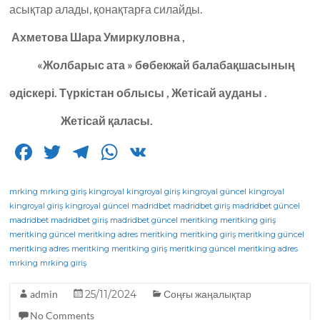
асықтар алады, қонақтарға силайды.
Ахметова Шара Умиркуловна ,
«Жолбарыс ата » бөбекжай балабақшасының
әдіскері. Түркістан облысы , Жетісай ауданы .
Жетісай қаласы.
F
T
T
W
V
a
w
el
h
K
c
it
e
a
mrking
mrking giriş
kingroyal
kingroyal giriş
kingroyal güncel
kingroyal
kingroyal giriş
kingroyal güncel
madridbet
madridbet giriş
madridbet güncel
e
te
g
ts
madridbet
madridbet giriş
madridbet güncel
meritking
meritking giriş
meritking güncel
b
r
meritking adres
ra
A
meritking
meritking giriş
meritking güncel
meritking adres
meritking
meritking giriş
meritking güncel
meritking adres
o
m
p
mrking
mrking giriş
o
p
admin
25/11/2024
Соңғы жаңалықтар
k
No Comments