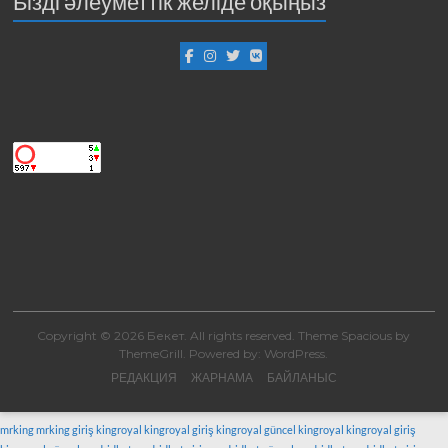
Бізді әлеуметтік желіде оқыңыз
Copyright © 2026
Бекет
. All rights reserved. Theme
Spacious
by
ThemeGrill. Powered by:
WordPress
.
РЕДАКЦИЯ
ЖАРНАМА
БАЙЛАНЫС
mrking
mrking giriş
kingroyal
kingroyal giriş
kingroyal güncel
kingroyal
kingroyal giriş