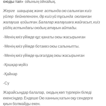
оюды тап»
ойының ойнайық.
Жерге шаңырақ және астында ою салынған киіз
үйлер бейнеленген, Әр киіз үй тұсында оюланған
жалауша қойылған. Балалар жалаушаға жайғасып, киіз
үйдің астындағы оюдың атауын айтады.
-Менің киіз үйімде құс қанаты оюы жасырынған
-Менің киіз үйімде ботакөз оюы салыныпты.
-Менің киіз үйімде қызғалдақ оюы жасырынған
-Қошқар мүйіз
-Қайнар
-Су
Жарайсыңдар балалар, оюдың көп түрлерін біледі
екенсіңдер. Ендеше Ою ханның хатын оқу сендерге
қиын болмайды екен.