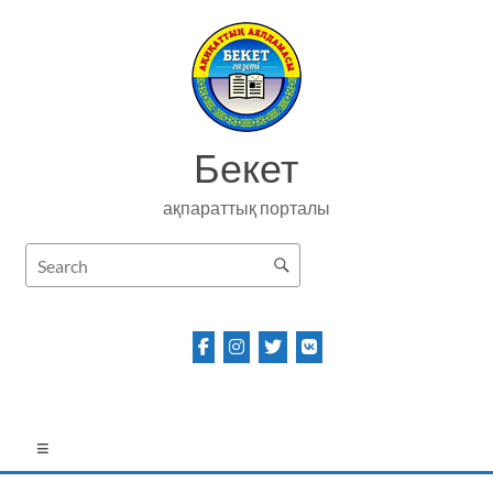
Skip
to
content
Бекет
ақпараттық порталы
Menu