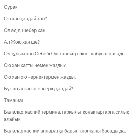
Сұрақ:
Ою хан қандай хан?
Ол әділ, шебер хан .
Ал Жою хан ше?
Ол зұлым хан.Себебі Ою ханның еліне шабуыл жасады.
Ою хан хатты немен жазды?
Ою хан ою –өрнектермен жазды.
Бүгінгі алған әсерлерің қандай?
Тамаша!
Балалар, каспий терминал арқылы қонақтартарға силық
алайық
Балалар каспии аппаратқа барып кнопканы басады да,