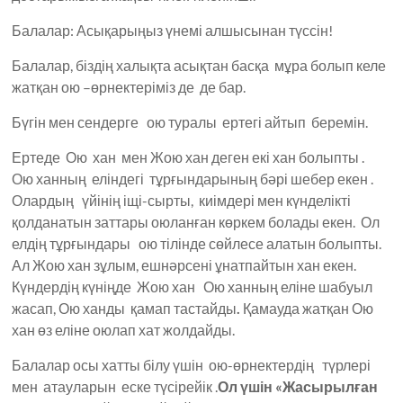
Балалар: Асықарыңыз үнемі алшысынан түссін!
Балалар, біздің халықта асықтан басқа мұра болып келе
жатқан ою –өрнектеріміз де де бар.
Бүгін мен сендерге ою туралы ертегі айтып беремін.
Ертеде Ою хан мен Жою хан деген екі хан болыпты .
Ою ханның еліндегі тұрғындарының бәрі шебер екен .
Олардың үйінің іщі-сырты, киімдері мен күнделікті
қолданатын заттары оюланған көркем болады екен. Ол
елдің тұрғындары ою тілінде сөйлесе алатын болыпты.
Ал Жою хан зұлым, ешнәрсені ұнатпайтын хан екен.
Күндердің күніңде Жою хан Ою ханның еліне шабуыл
жасап, Ою ханды қамап тастайды
.
Қамауда жатқан Ою
хан өз еліне оюлап хат жолдайды.
Балалар осы хатты білу үшін ою-өрнектердің түрлері
мен атауларын еске түсірейік .
Ол үшін «Жасырылған