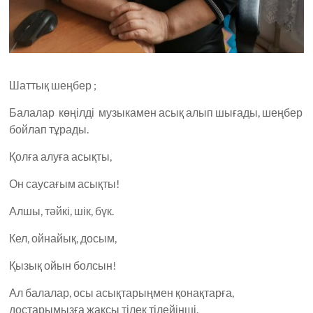
Шаттық шеңбер ;
Балалар көңілді музыкамен асық алып шығады, шеңбер
бойлап тұрады.
Қолға алуға асықты,
Он саусағым асықты!
Алшы, тәйкі, шік, бүк.
Кел, ойнайық, досым,
Қызық ойын болсын!
Ал балалар, осы асықтарыңмен қонақтарға,
достарымызға жақсы тілек тілейінші.