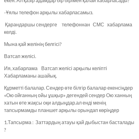
екен. Ал қазір адамдар бір бірімен қалай хабарласады?
-Ұялы телефон арқылы хабарласамыз.
Қарандаршы сендерге телефоннан СМС хабарлама
келді.
Мына қай желінің белгісі?
Ватсап желісі.
Ия, хабарлама Ватсап желісі арқылы келіпті
Хабарламаны ашайық.
Құрметті балалар. Сендер өте білгір балалар екенсіңдер
«Ою ойғанның ойы ұшқыр» дегендей сендер Ою ханның
хатын өте жақсы оқи алдыңдар.ал енді менің
тапсырмамды планшет арқылы орындап көріңдер
1.Тапсырма : Заттардың атауы қай дыбыстан басталады
?