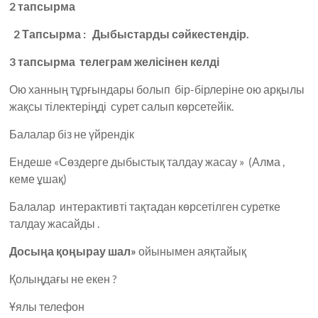
2 тапсырма
2 Тапсырма : Дыбыстарды сәйкестендір.
3 тапсырма телеграм желісінен келді
Ою ханның тұрғындары болып бір-бірлеріне ою арқылы
жақсы тілектеріңді сурет салып көрсетейік.
Балалар біз не үйрендік
Ендеше «Сөздерге дыбыстық талдау жасау » (Алма ,
кеме ұшақ)
Балалар интерактивті тақтадан көрсетілген суретке
талдау жасайды .
Досыңа қоңырау шал»
ойынымен аяқтайық
Қолыңдағы не екен ?
Ұялы телефон