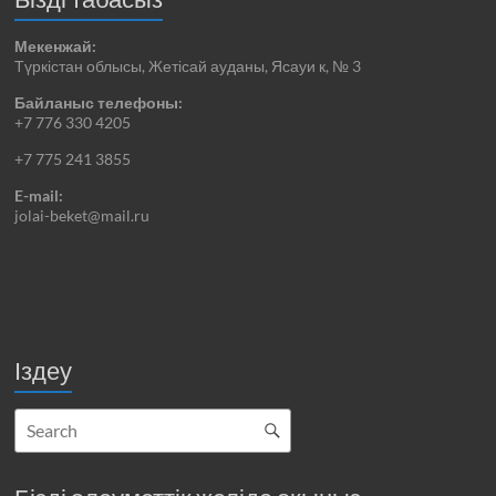
Мекенжай:
Түркістан облысы, Жетісай ауданы, Ясауи к, № 3
Байланыс телефоны:
+7 776 330 4205
+7 775 241 3855
E-mail:
jolai-beket@mail.ru
Іздеу