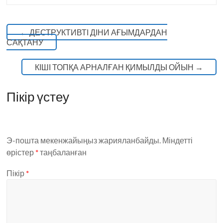
←
ДЕСТРУКТИВТІ ДІНИ АҒЫМДАРДАН
САҚТАНУ
КІШІ ТОПҚА АРНАЛҒАН ҚИМЫЛДЫ ОЙЫН
→
Пікір үстеу
Э-пошта мекенжайыңыз жарияланбайды.
Міндетті
өрістер
*
таңбаланған
Пікір
*