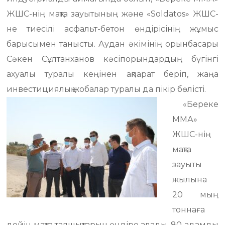
ЖШС-нің мақта зауытының және «Soldatos» ЖШС-
не тиесілі асфальт-бетон өндірісінің жұмыс
барысымен танысты. Аудан әкімінің орынбасары
Сәкен Сұлтанханов кәсіпорындардың бүгінгі
ахуалы туралы кеңінен ақпарат беріп, жаңа
инвестициялық жобалар туралы да пікір бөлісті.
«Береке
ММА»
ЖШС-нің
мақта
зауыты
жылына
20 мың
тоннаға
дейін мақта талшықтарын өндіре алады. 80 адамды