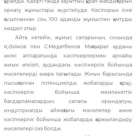
құрайды. Қазіргі таңда зауыттың құрал-жабдықтарын
орнату жұмыстары жүргізілуде. Кәсіпорын іске
қосылғаннан соң 100 адамды жұмыспен қамтуды
көздеп отыр.
Айта кетейік, жұмыс сапарының соңында
Қ.Әзімов пен С.Медетбеков Мақтаарал ауданы
әкімі аппаратында кәсіпкерлермен арнайы
жиын өткізіп, аудандағы кәсіпкерлік бойынша
мәселелерді өзара талқылады. Жиын барысында
пысықталған потенциялды жобаларды қарау,
кәсіпкерлік бойынша мемлекеттік
бағдарламалардың сапалы орындалуы,
индустриалды аймақтағы мәселелер және
кәсіпкерлік бойынша жобаларды қаржыландыру
мәселелері сөз болды.