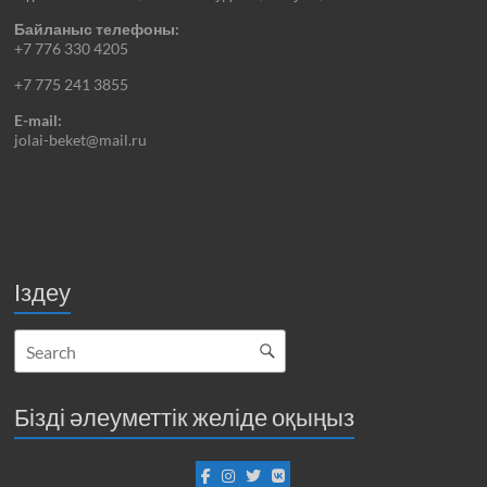
Байланыс телефоны:
+7 776 330 4205
+7 775 241 3855
E-mail:
jolai-beket@mail.ru
Іздеу
Бізді әлеуметтік желіде оқыңыз