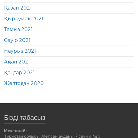
Қазан 2021
Қыркүйек 2021
Тамыз 2021
Сәуір 2021
Наурыз 2021
Ақпан 2021
Қаңтар 2021
Желтоқсан 2020
Бізді табасыз
Мекенжай:
Түркістан облысы, Жетісай ауданы, Ясауи к, № 3