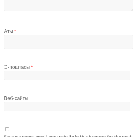
Аты
*
Э-поштасы
*
Веб-сайты
Save my name, email, and website in this browser for the next