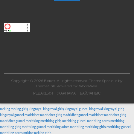
Copyright © 2026
Бекет
. All rights reserved. Theme
Spacious
by
ThemeGrill. Powered by:
WordPress
.
РЕДАКЦИЯ
ЖАРНАМА
БАЙЛАНЫС
mrking
mrking giriş
kingroyal
kingroyal giriş
kingroyal güncel
kingroyal
kingroyal giriş
kingroyal güncel
madridbet
madridbet giriş
madridbet güncel
madridbet
madridbet giriş
madridbet güncel
meritking
meritking giriş
meritking güncel
meritking adres
meritking
meritking giriş
meritking güncel
meritking adres
meritking
meritking giriş
meritking güncel
meritking adres
mrking
mrking giriş