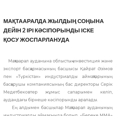
МАҚТААРАЛДА ЖЫЛДЫҢ СОҢЫНА
ДЕЙІН 2 ІРІ КӘСІПОРЫНДЫ ІСКЕ
ҚОСУ ЖОСПАРЛАНУДА
Мақтаарал ауданына облыстық инвестиция және
экспорт басқармасының басшысы Қайрат Әзімов
пен «Түркістан» индустриалды аймақтарының
басқарушы компаниясының бас директоры Серік
Медетбековтер жұмыс сапарымен келіп,
аудандағы бірнеше кәсіпорынды аралады.
Ең алдымен басшылар Мақтаарал ауданының
индустриалды аймағында болып, «Береке ММА»