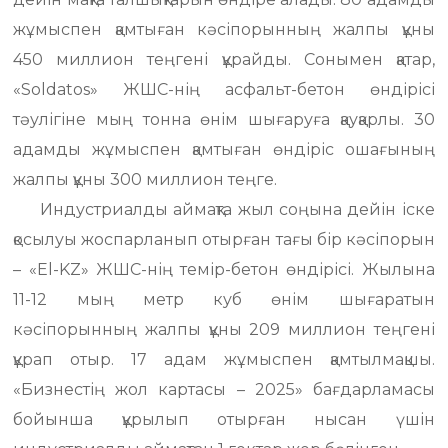
жұмыспен қамтыған кәсіпорынның жалпы құны
450 миллион теңгені құрайды. Сонымен қатар,
«Soldatos» ЖШС-нің асфальт-бетон өндірісі
тәулігіне мың тонна өнім шығаруға қауқарлы. 30
адамды жұмыспен қамтыған өндіріс ошағының
жалпы құны 300 миллион теңге.
Индустриалды аймақта жыл соңына дейін іске
қосылуы жоспарланып отырған тағы бір кәсіпорын
– «El-KZ» ЖШС-нің темір-бетон өндірісі. Жылына
11-12 мың метр куб өнім шығаратын
кәсіпорынның жалпы құны 209 миллион теңгені
құрап отыр. 17 адам жұмыспен қамтылмақшы.
«Бизнестің жол картасы – 2025» бағдарламасы
бойынша құрылып отырған нысан үшін