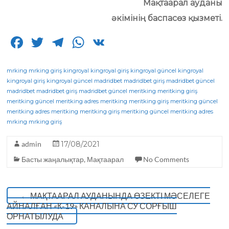
Мақтаарал ауданы
әкімінің баспасөз қызметі.
F
T
T
W
V
a
w
el
h
K
c
it
e
a
mrking
mrking giriş
kingroyal
kingroyal giriş
kingroyal güncel
kingroyal
kingroyal giriş
kingroyal güncel
madridbet
madridbet giriş
madridbet güncel
e
te
g
ts
madridbet
madridbet giriş
madridbet güncel
meritking
meritking giriş
meritking güncel
b
r
meritking adres
ra
A
meritking
meritking giriş
meritking güncel
meritking adres
meritking
meritking giriş
meritking güncel
meritking adres
o
m
p
mrking
mrking giriş
o
p
admin
17/08/2021
k
Басты жаңалықтар
,
Мақтаарал
No Comments
←
МАҚТААРАЛ АУДАНЫНДА ӨЗЕКТІ МӘСЕЛЕГЕ
АЙНАЛҒАН «К-19» КАНАЛЫНА СУ СОРҒЫШ
ОРНАТЫЛУДА