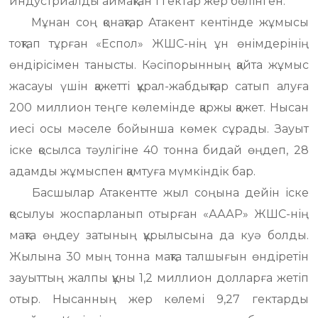
индустриалды аймақтан 1 гектар жер бөлінген.
Мұнан соң қонақтар Атакент кентінде жұмысы
тоқтап тұрған «Еспол» ЖШС-нің ұн өнімдерінің
өндірісімен танысты. Кәсіпорынның қайта жұмыс
жасауы үшін қажетті құрал-жабдықтар сатып алуға
200 миллион теңге көлемінде қаржы қажет. Нысан
иесі осы мәселе бойынша көмек сұрады. Зауыт
іске қосылса тәулігіне 40 тонна бидай өңдеп, 28
адамды жұмыспен қамтуға мүмкіндік бар.
Басшылар Атакентте жыл соңына дейін іске
қосылуы жоспарланып отырған «АААР» ЖШС-нің
мақта өңдеу затының құрылысына да куә болды.
Жылына 30 мың тонна мақта талшығын өндіретін
зауыттың жалпы құны 1,2 миллион долларға жетіп
отыр. Нысанның жер көлемі 9,27 гектарды