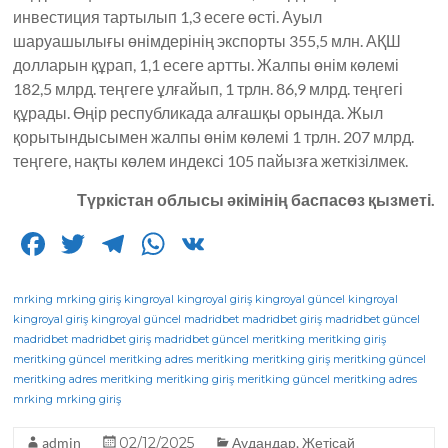
инвестиция тартылып 1,3 есеге өсті. Ауыл
шаруашылығы өнімдерінің экспорты 355,5 млн. АҚШ
долларын құрап, 1,1 есеге артты. Жалпы өнім көлемі
182,5 млрд. теңгеге ұлғайып, 1 трлн. 86,9 млрд. теңгегі
құрады. Өңір республикада алғашқы орында. Жыл
қорытындысымен жалпы өнім көлемі 1 трлн. 207 млрд.
теңгеге, нақты көлем индексі 105 пайызға жеткізілмек.
Түркістан облысы әкімінің баспасөз қызметі
.
F
T
T
W
V
a
w
el
h
K
c
it
e
a
mrking
mrking giriş
kingroyal
kingroyal giriş
kingroyal güncel
kingroyal
kingroyal giriş
kingroyal güncel
madridbet
madridbet giriş
madridbet güncel
e
te
g
ts
madridbet
madridbet giriş
madridbet güncel
meritking
meritking giriş
meritking güncel
b
r
meritking adres
ra
A
meritking
meritking giriş
meritking güncel
meritking adres
meritking
meritking giriş
meritking güncel
meritking adres
o
m
p
mrking
mrking giriş
o
p
admin
02/12/2025
Аудандар
,
Жетісай