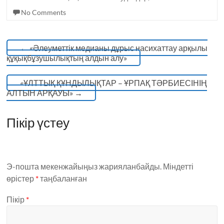
k
No Comments
←
«Әлеуметтік медианы дұрыс насихаттау арқылы
құқықбұзушылықтың алдын алу»
«ҰЛТТЫҚ ҚҰНДЫЛЫҚТАР – ҰРПАҚ ТӘРБИЕСІНІҢ
АЛТЫН АРҚАУЫ»
→
Пікір үстеу
Э-пошта мекенжайыңыз жарияланбайды.
Міндетті
өрістер
*
таңбаланған
Пікір
*