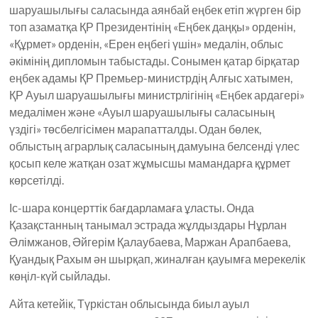
шаруашылығы саласында аянбай еңбек етіп жүрген бір
топ азаматқа ҚР Президентінің «Еңбек даңқы» орденін,
«Құрмет» орденін, «Ерен еңбегі үшін» медалін, облыс
әкімінің дипломын табыстады. Сонымен қатар бірқатар
еңбек адамы ҚР Премьер-министрдің Алғыс хатымен,
ҚР Ауыл шаруашылығы министрлігінің «Еңбек ардагері»
медалімен және «Ауыл шаруашылығы саласының
үздігі» төсбелгісімен марапатталды. Одан бөлек,
облыстың аграрлық саласының дамуына белсенді үлес
қосып келе жатқан озат жұмысшы мамандарға құрмет
көрсетілді.
Іс-шара концерттік бағдарламаға ұласты. Онда
Қазақстанның танымал эстрада жұлдыздары Нұрлан
Әлімжанов, Әйгерім Қалаубаева, Маржан Арапбаева,
Қуандық Рахым ән шырқап, жиналған қауымға мерекелік
көңіл-күй сыйлады.
Айта кетейік, Түркістан облысында биыл ауыл