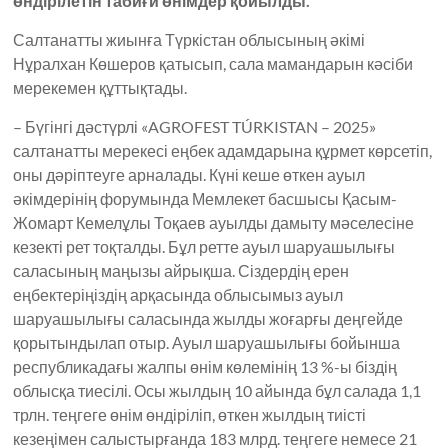
өндірілетін табиғи өнімдер қойылды.
Салтанатты жиынға Түркістан облысының әкімі
Нұралхан Көшеров қатысып, сала мамандарын кәсіби
мерекемен құттықтады.
– Бүгінгі дәстүрлі «AGROFEST TÚRKISTAN – 2025»
салтанатты мерекесі еңбек адамдарына құрмет көрсетіп,
оны дәріптеуге арналады. Күні кеше өткен ауыл
әкімдерінің форумында Мемлекет басшысы Қасым-
Жомарт Кемелұлы Тоқаев ауылды дамыту мәселесіне
кезекті рет тоқталды. Бұл ретте ауыл шаруашылығы
саласының маңызы айрықша. Сіздердің ерен
еңбектеріңіздің арқасында облысымыз ауыл
шаруашылығы саласында жылды жоғарғы деңгейде
қорытындылап отыр. Ауыл шаруашылығы бойынша
республикадағы жалпы өнім көлемінің 13 %-ы біздің
облысқа тиесілі. Осы жылдың 10 айында бұл салада 1,1
трлн. теңгеге өнім өндіріліп, өткен жылдың тиісті
кезеңімен салыстырғанда 183 млрд. теңгеге немесе 21