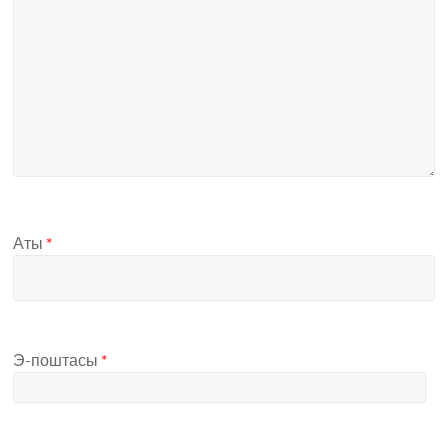
Аты
*
Э-поштасы
*