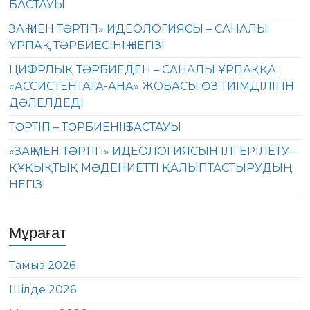
БАСТАУЫ
ЗАҢ МЕН ТӘРТІП» ИДЕОЛОГИЯСЫ – САНАЛЫ
ҰРПАҚ ТӘРБИЕСІНІҢ НЕГІЗІ
ЦИФРЛЫҚ ТӘРБИЕДЕН – САНАЛЫ ҰРПАҚҚА:
«АССИСТЕНТАТА-АНА» ЖОБАСЫ ӨЗ ТИІМДІЛІГІН
ДӘЛЕЛДЕДІ
ТӘРТІП – ТӘРБИЕНІҢ БАСТАУЫ
«ЗАҢ МЕН ТӘРТІП» ИДЕОЛОГИЯСЫН ІЛГЕРІЛЕТУ–
ҚҰҚЫҚТЫҚ МӘДЕНИЕТТІ ҚАЛЫПТАСТЫРУДЫҢ
НЕГІЗІ
Мұрағат
Тамыз 2026
Шілде 2026