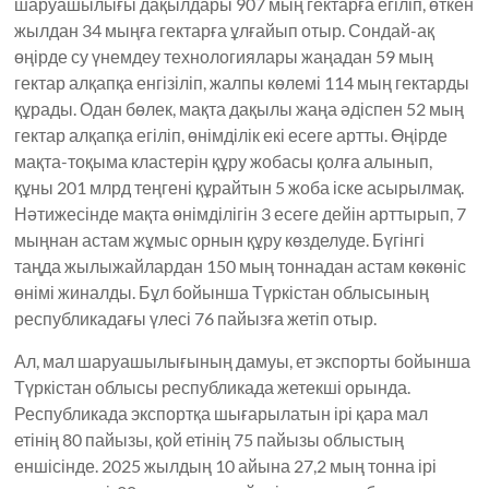
шаруашылығы дақылдары 907 мың гектарға егіліп, өткен
жылдан 34 мыңға гектарға ұлғайып отыр. Сондай-ақ
өңірде су үнемдеу технологиялары жаңадан 59 мың
гектар алқапқа енгізіліп, жалпы көлемі 114 мың гектарды
құрады. Одан бөлек, мақта дақылы жаңа әдіспен 52 мың
гектар алқапқа егіліп, өнімділік екі есеге артты. Өңірде
мақта-тоқыма кластерін құру жобасы қолға алынып,
құны 201 млрд теңгені құрайтын 5 жоба іске асырылмақ.
Нәтижесінде мақта өнімділігін 3 есеге дейін арттырып, 7
мыңнан астам жұмыс орнын құру көзделуде. Бүгінгі
таңда жылыжайлардан 150 мың тоннадан астам көкөніс
өнімі жиналды. Бұл бойынша Түркістан облысының
республикадағы үлесі 76 пайызға жетіп отыр.
Ал, мал шаруашылығының дамуы, ет экспорты бойынша
Түркістан облысы республикада жетекші орында.
Республикада экспортқа шығарылатын ірі қара мал
етінің 80 пайызы, қой етінің 75 пайызы облыстың
еншісінде. 2025 жылдың 10 айына 27,2 мың тонна ірі