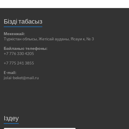
Бізді табасыз
Мекенжай:
Түркістан облысы, Жетісай ауданы, Ясауи к, № 3
Байланыс телефоны:
+7 776 330 4205
+7 775 241 3855
E-mail:
jolai-beket@mail.ru
Іздеу