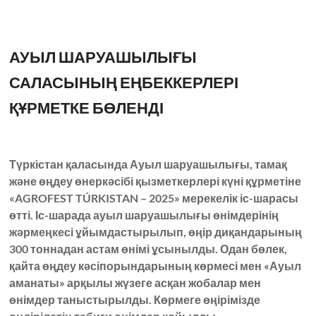
АУЫЛ ШАРУАШЫЛЫҒЫ
САЛАСЫНЫҢ ЕҢБЕККЕРЛЕРІ
ҚҰРМЕТКЕ БӨЛЕНДІ
Түркістан қаласында Ауыл шаруашылығы, тамақ
және өңдеу өнеркәсібі қызметкерлері күні құрметіне
«AGROFEST TÚRKISTAN – 2025» мерекелік іс-шарасы
өтті. Іс-шарада ауыл шаруашылығы өнімдерінің
жәрмеңкесі ұйымдастырылып, өңір диқандарының
300 тоннадан астам өнімі ұсынылды. Одан бөлек,
қайта өңдеу кәсіпорындарының көрмесі мен «Ауыл
аманаты» арқылы жүзеге асқан жобалар мен
өнімдер таныстырылды. Көрмеге өңірімізде