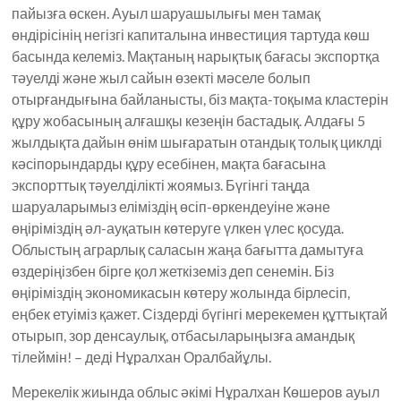
пайызға өскен. Ауыл шаруашылығы мен тамақ
өндірісінің негізгі капиталына инвестиция тартуда көш
басында келеміз. Мақтаның нарықтық бағасы экспортқа
тәуелді және жыл сайын өзекті мәселе болып
отырғандығына байланысты, біз мақта-тоқыма кластерін
құру жобасының алғашқы кезеңін бастадық. Алдағы 5
жылдықта дайын өнім шығаратын отандық толық циклді
кәсіпорындарды құру есебінен, мақта бағасына
экспорттық тәуелділікті жоямыз. Бүгінгі таңда
шаруаларымыз еліміздің өсіп-өркендеуіне және
өңіріміздің әл-ауқатын көтеруге үлкен үлес қосуда.
Облыстың аграрлық саласын жаңа бағытта дамытуға
өздеріңізбен бірге қол жеткіземіз деп сенемін. Біз
өңіріміздің экономикасын көтеру жолында бірлесіп,
еңбек етуіміз қажет. Сіздерді бүгінгі мерекемен құттықтай
отырып, зор денсаулық, отбасыларыңызға амандық
тілеймін! – деді Нұралхан Оралбайұлы.
Мерекелік жиында облыс әкімі Нұралхан Көшеров ауыл