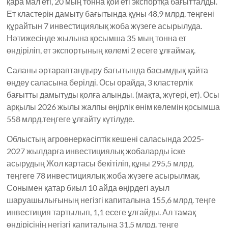
қара мал еті, 20 мың тонна қой еті экспортқа бағытталды.
Ет кластерін дамыту бағытында құны 48,9 млрд. теңгені
құрайтын 7 инвестициялық жоба жүзеге асырылуда.
Нәтижесінде жылына қосымша 35 мың тонна ет
өндіріліп, ет экспортының көлемі 2 есеге ұлғаймақ.
Саланы әртараптандыру бағытында басымдық қайта
өңдеу саласына берілді. Осы орайда, 3 кластерлік
бағытты дамытуды қолға алынды. (мақта, жүгері, ет). Осы
арқылы 2026 жылы жалпы өңірлік өнім көлемін қосымша
558 млрд.теңгеге ұлғайту күтілуде.
Облыстың агроөнеркәсіптік кешені саласында 2025-
2027 жылдарға инвестициялық жобаларды іске
асырудың Жол картасы бекітіліп, құны 295,5 млрд.
теңгеге 78 инвестициялық жоба жүзеге асырылмақ.
Сонымен қатар биыл 10 айда өңірдегі ауыл
шаруашылығының негізгі капиталына 155,6 млрд. теңге
инвестиция тартылып, 1,1 есеге ұлғайды. Ал тамақ
өндірісінің негізгі капиталына 31,5 млрд. теңге