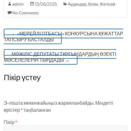
o
p
admin
13/06/2025
Аудандар
,
Білім
,
Жетісай
k
No Comments
←
«МЕРЕЙЛІ ОТБАСЫ» КОНКУРСЫНА ҚҰЖАТТАР
ТАПСЫРУ БАСТАЛДЫ
МӘЖІЛІС ДЕПУТАТЫ ТҰРҒЫНДАРДЫҢ ӨЗЕКТІ
МӘСЕЛЕЛЕРІН ТЫҢДАДЫ
→
Пікір үстеу
Э-пошта мекенжайыңыз жарияланбайды.
Міндетті
өрістер
*
таңбаланған
Пікір
*