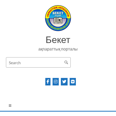
Skip
to
content
Бекет
ақпараттық порталы
Menu