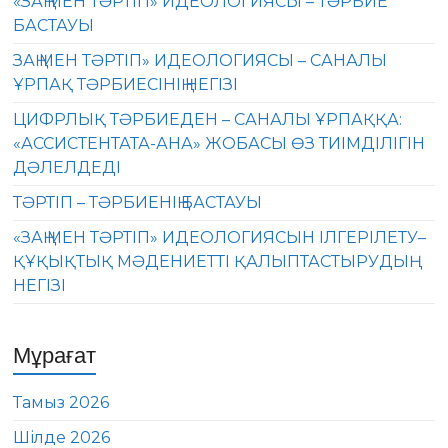
«ЗАҢ МЕН ТӘРТІП» ИДЕОЛОГИЯСЫ – ТӘРБИЕ
БАСТАУЫ
ЗАҢ МЕН ТӘРТІП» ИДЕОЛОГИЯСЫ – САНАЛЫ
ҰРПАҚ ТӘРБИЕСІНІҢ НЕГІЗІ
ЦИФРЛЫҚ ТӘРБИЕДЕН – САНАЛЫ ҰРПАҚҚА:
«АССИСТЕНТАТА-АНА» ЖОБАСЫ ӨЗ ТИІМДІЛІГІН
ДӘЛЕЛДЕДІ
ТӘРТІП – ТӘРБИЕНІҢ БАСТАУЫ
«ЗАҢ МЕН ТӘРТІП» ИДЕОЛОГИЯСЫН ІЛГЕРІЛЕТУ–
ҚҰҚЫҚТЫҚ МӘДЕНИЕТТІ ҚАЛЫПТАСТЫРУДЫҢ
НЕГІЗІ
Мұрағат
Тамыз 2026
Шілде 2026