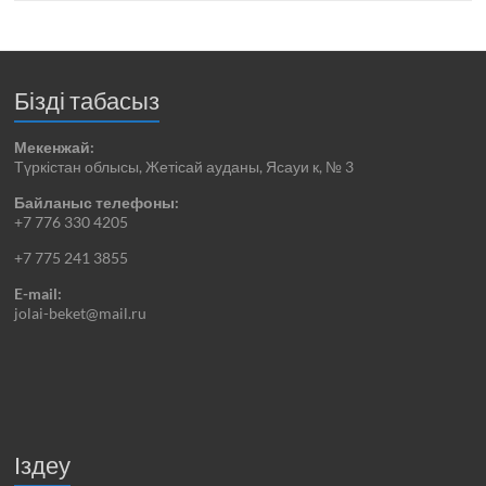
Бізді табасыз
Мекенжай:
Түркістан облысы, Жетісай ауданы, Ясауи к, № 3
Байланыс телефоны:
+7 776 330 4205
+7 775 241 3855
E-mail:
jolai-beket@mail.ru
Іздеу