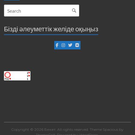
Бізді әлеуметтік желіде оқыңыз
Copyright © 2026
Бекет
. All rights reserved. Theme
Spacious
by
ThemeGrill. Powered by:
WordPress
.