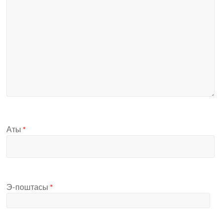
Аты
*
Э-поштасы
*