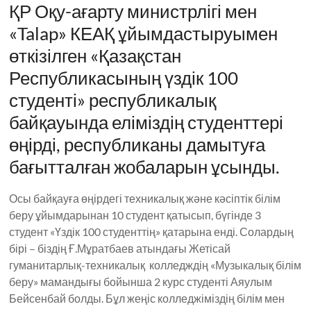
ҚР Оқу-ағарту министрлігі мен
«Talap» КЕАҚ ұйымдастыруымен
өткізілген «Қазақстан
Республикасының үздік 100
студенті» республикалық
байқауында еліміздің студенттері
өңірді, республиканы дамытуға
бағытталған жобаларын ұсынды.
Осы байқауға өңірдегі техникалық және кәсіптік білім
беру ұйымдарынан 10 студент қатысып, бүгінде 3
студент «Үздік 100 студенттің» қатарына енді. Солардың
бірі – біздің Ғ.Мұратбаев атындағы Жетісай
гуманитарлық-техникалық колледждің «Музыкалық білім
беру» мамандығы бойынша 2 курс студенті Аяулым
Бейсенбай болды. Бұл жеңіс колледжіміздің білім мен