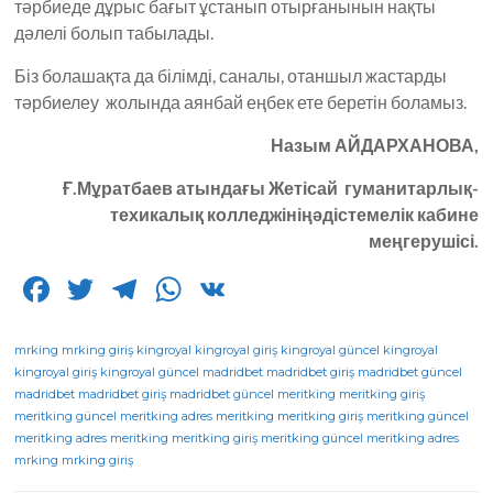
тәрбиеде дұрыс бағыт ұстанып отырғанынын нақты
дәлелі болып табылады.
Біз болашақта да білімді, саналы, отаншыл жастарды
тәрбиелеу жолында аянбай еңбек ете беретін боламыз.
Назым АЙДАРХАНОВА,
Ғ.Мұратбаев атындағы Жетісай гуманитарлық-
техикалық колледжініңәдістемелік кабине
меңгерушісі.
F
T
T
W
V
a
w
el
h
K
c
it
e
a
mrking
mrking giriş
kingroyal
kingroyal giriş
kingroyal güncel
kingroyal
kingroyal giriş
kingroyal güncel
madridbet
madridbet giriş
madridbet güncel
e
te
g
ts
madridbet
madridbet giriş
madridbet güncel
meritking
meritking giriş
meritking güncel
b
r
meritking adres
ra
A
meritking
meritking giriş
meritking güncel
meritking adres
meritking
meritking giriş
meritking güncel
meritking adres
o
m
p
mrking
mrking giriş